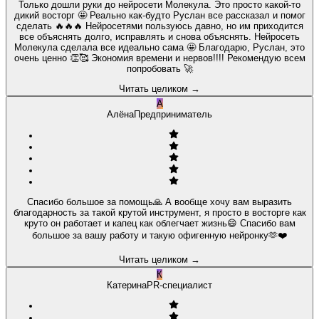
Только дошли руки до нейросети Молекула. Это просто какой-то
дикий восторг 🤩 Реально как-будто Руслан все рассказал и помог
сделать 🔥🔥🔥 Нейросетями пользуюсь давно, но им приходится
все объяснять долго, исправлять и снова объяснять. Нейросеть
Молекула сделала все идеально сама 🤩 Благодарю, Руслан, это
очень ценно 👏🥰 Экономия времени и нервов!!!! Рекомендую всем
попробовать 🚀
Читать целиком
→
А
Алёна
Предприниматель
Спасибо большое за помощь🙏 А вообще хочу вам выразить
благодарность за такой крутой инструмент, я просто в восторге как
круто он работает и капец как облегчает жизнь😄 Спасибо вам
большое за вашу работу и такую офигенную нейронку🫶❤️
Читать целиком
→
К
Катерина
PR-специалист