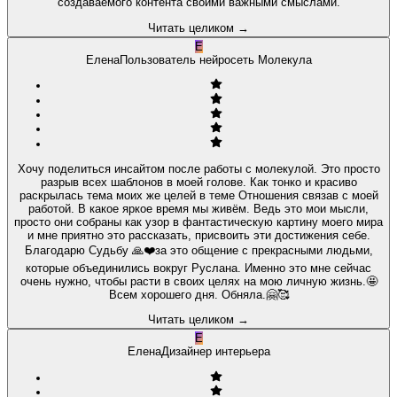
создаваемого контента своими важными смыслами.
Читать целиком
→
Е
Елена
Пользователь нейросеть Молекула
Хочу поделиться инсайтом после работы с молекулой. Это просто
разрыв всех шаблонов в моей голове. Как тонко и красиво
раскрылась тема моих же целей в теме Отношения связав с моей
работой. В какое яркое время мы живём. Ведь это мои мысли,
просто они собраны как узор в фантастическую картину моего мира
и мне приятно это рассказать, присвоить эти достижения себе.
Благодарю Судьбу 🙏❤️за это общение с прекрасными людьми,
которые объединились вокруг Руслана. Именно это мне сейчас
очень нужно, чтобы расти в своих целях на мою личную жизнь.🤩
Всем хорошего дня. Обняла.🤗🥰
Читать целиком
→
Е
Елена
Дизайнер интерьера