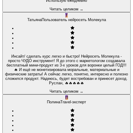
Использую ежедневно
Читать целиком
→
Т
Татьяна
Пользователь нейросеть Молекула
Инсайт/ сделать курс легко и быстро! Нейросеть Молекула -
просто ЧУДО инструмент! Я до этого с маркетологом создавала
бесплатный мини-продукт из 3-х уроков для воронки целый ГОД!!!
🔥 И ещё не монетизировала моральные, материальные и
физические затраты! А сейчас легко, понятно, интересно и полезно
сложился продукт. Надеюсь, будет востребован и принесет доход.
Руслан, 🔥🔥🔥🔥🔥
Читать целиком
→
П
Полина
Travel-эксперт