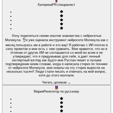
К
Катерина
PR-специалист
Хочу поделиться своим опытом знакомства с нейросетью
Молекула. 👌я уже оценила инструмент нейросети Молекула как с
месяц пользуюсь им в работе и это вау! Я работаю с ИИ плотно в
силу проектов и мне есть с чем сравнить. Мне нравится, что он в
отличии от других ИИ не соглашается со мной во всем и не
утверждает, что я придумываю для себя, а дает личный
экспертный взгляд как будто мне Руслан пишет и лучшее
подтверждение моим словам, когда я написала сториз по технике
от нейросети Молекула, мои охваты на эту сториз выросли на
несколько тысяч!! Люди стали писать и отвечать на мой вопрос,
хотя до этого молчали.
Читать целиком
→
М
Мария
Репетитор по русскому