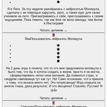
Я в Лиге. За эту неделю разобралась с нейросетью Молекула,
сделала с ее помощью карусель, рилс, а также курс для своих
учеников на лето. Присматриваюсь к себе, прислушиваюсь к своим
ощущениям. Пока тяжело, так как блог не вела никогда, тем более
в Инстаграме
Читать целиком
→
Я
Яна
Пользователь нейросеть Молекула
На 2 день игры я поняла, что то что мне предложила молекула и
было тем, что бы я хотела создать в жизни, просто я не могла
сформулировать четко свои желания. Да появился страх, и
синдром самозванца тут как тут. Но! Само осознание, что я пришла
к тому, что искала много лет. Это потрясающе! Игра открыла на
многое глаза, дала результат. И это бесценно! Спасибо, Руслан! 🫶
🤝👍
Читать целиком
→
С
Светлана
Пользователь нейросеть Молекула