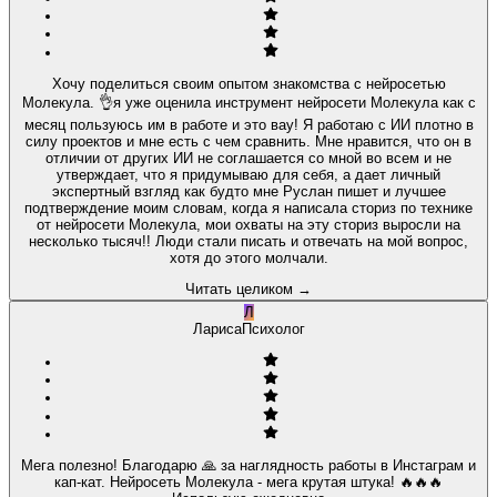
Хочу поделиться своим опытом знакомства с нейросетью
Молекула. 👌я уже оценила инструмент нейросети Молекула как с
месяц пользуюсь им в работе и это вау! Я работаю с ИИ плотно в
силу проектов и мне есть с чем сравнить. Мне нравится, что он в
отличии от других ИИ не соглашается со мной во всем и не
утверждает, что я придумываю для себя, а дает личный
экспертный взгляд как будто мне Руслан пишет и лучшее
подтверждение моим словам, когда я написала сториз по технике
от нейросети Молекула, мои охваты на эту сториз выросли на
несколько тысяч!! Люди стали писать и отвечать на мой вопрос,
хотя до этого молчали.
Читать целиком
→
Л
Лариса
Психолог
Мега полезно! Благодарю 🙏 за наглядность работы в Инстаграм и
кап-кат. Нейросеть Молекула - мега крутая штука! 🔥🔥🔥