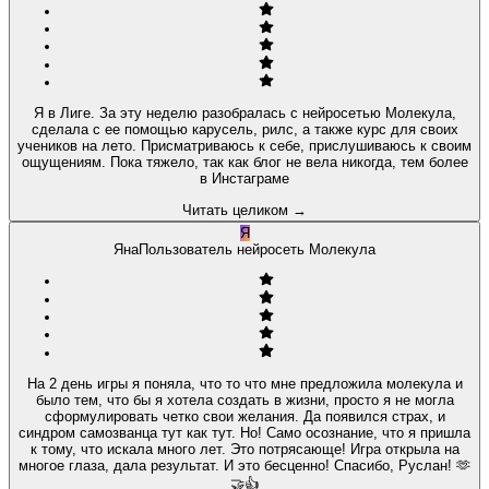
Я в Лиге. За эту неделю разобралась с нейросетью Молекула,
сделала с ее помощью карусель, рилс, а также курс для своих
учеников на лето. Присматриваюсь к себе, прислушиваюсь к своим
ощущениям. Пока тяжело, так как блог не вела никогда, тем более
в Инстаграме
Читать целиком
→
Я
Яна
Пользователь нейросеть Молекула
На 2 день игры я поняла, что то что мне предложила молекула и
было тем, что бы я хотела создать в жизни, просто я не могла
сформулировать четко свои желания. Да появился страх, и
синдром самозванца тут как тут. Но! Само осознание, что я пришла
к тому, что искала много лет. Это потрясающе! Игра открыла на
многое глаза, дала результат. И это бесценно! Спасибо, Руслан! 🫶
🤝👍