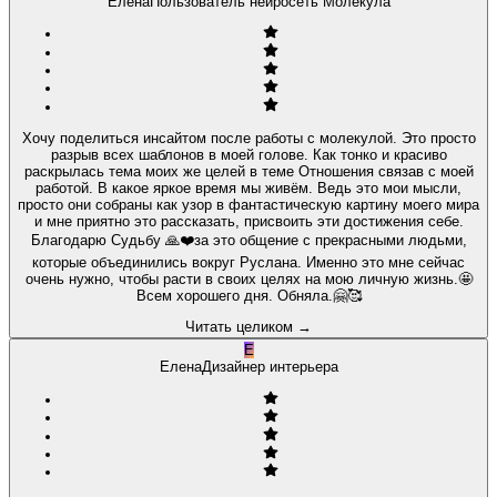
Елена
Пользователь нейросеть Молекула
Хочу поделиться инсайтом после работы с молекулой. Это просто
разрыв всех шаблонов в моей голове. Как тонко и красиво
раскрылась тема моих же целей в теме Отношения связав с моей
работой. В какое яркое время мы живём. Ведь это мои мысли,
просто они собраны как узор в фантастическую картину моего мира
и мне приятно это рассказать, присвоить эти достижения себе.
Благодарю Судьбу 🙏❤️за это общение с прекрасными людьми,
которые объединились вокруг Руслана. Именно это мне сейчас
очень нужно, чтобы расти в своих целях на мою личную жизнь.🤩
Всем хорошего дня. Обняла.🤗🥰
Читать целиком
→
Е
Елена
Дизайнер интерьера