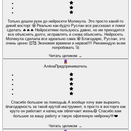
Только дошли руки до нейросети Молекула. Это просто какой-то
дикий восторг 🤩 Реально как-будто Руслан все рассказал и помог
сделать 🔥🔥🔥 Нейросетями пользуюсь давно, но им приходится
все объяснять долго, исправлять и снова объяснять. Нейросеть
Молекула сделала все идеально сама 🤩 Благодарю, Руслан, это
очень ценно 👏🥰 Экономия времени и нервов!!!! Рекомендую всем
попробовать 🚀
Читать целиком
→
А
Алёна
Предприниматель
Спасибо большое за помощь🙏 А вообще хочу вам выразить
благодарность за такой крутой инструмент, я просто в восторге как
круто он работает и капец как облегчает жизнь😄 Спасибо вам
большое за вашу работу и такую офигенную нейронку🫶❤️
Читать целиком
→