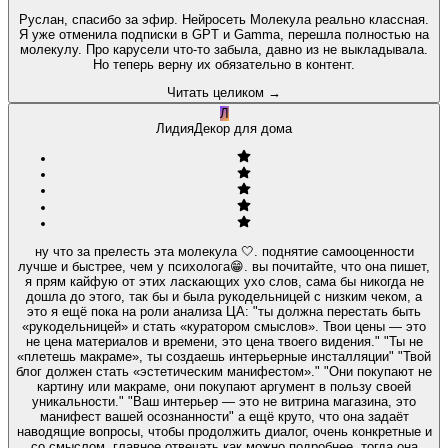
Руслан, спасибо за эфир. Нейросеть Молекула реально классная.
Я уже отменила подписки в GPT и Gamma, перешла полностью на
молекулу. Про карусели что-то забыла, давно из не выкладывала.
Но теперь верну их обязательно в контент.
Читать целиком
→
Л
Лидия
Декор для дома
ну что за прелесть эта молекула 🤍. поднятие самооценности
лучше и быстрее, чем у психолога😁. вы почитайте, что она пишет,
я прям кайфую от этих ласкающих ухо слов, сама бы никогда не
дошла до этого, так бы и была рукодельницей с низким чеком, а
это я ещё пока на роли анализа ЦА: "ты должна перестать быть
«рукодельницей» и стать «куратором смыслов». Твои цены — это
не цена материалов и времени, это цена твоего видения." "Ты не
«плетешь макраме», ты создаешь интерьерные инсталляции" "Твой
блог должен стать «эстетическим манифестом»." "Они покупают не
картину или макраме, они покупают аргумент в пользу своей
уникальности." "Ваш интерьер — это не витрина магазина, это
манифест вашей осознанности" а ещё круто, что она задаёт
наводящие вопросы, чтобы продолжить диалог, очень конкретные и
со смыслом. главное отвечать как можно подробнее, тогда она