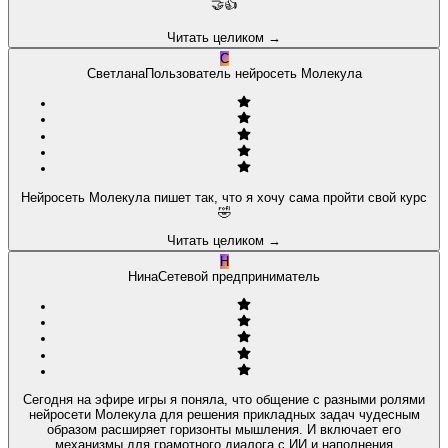
🤝👍
Читать целиком
→
С
Светлана
Пользователь нейросеть Молекула
Нейросеть Молекула пишет так, что я хочу сама пройти свой курс
🤣
Читать целиком
→
Н
Нина
Сетевой предприниматель
Сегодня на эфире игры я поняла, что общение с разными ролями
нейросети Молекула для решения прикладных задач чудесным
образом расширяет горизонты мышления. И включает его
механизмы для грамотного диалога с ИИ и наполнения