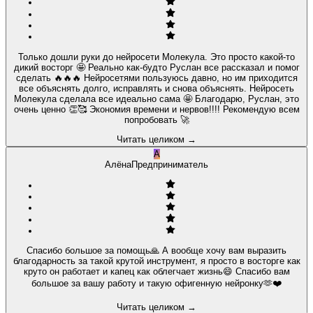
Только дошли руки до нейросети Молекула. Это просто какой-то
дикий восторг 🤩 Реально как-будто Руслан все рассказал и помог
сделать 🔥🔥🔥 Нейросетями пользуюсь давно, но им приходится
все объяснять долго, исправлять и снова объяснять. Нейросеть
Молекула сделала все идеально сама 🤩 Благодарю, Руслан, это
очень ценно 👏🥰 Экономия времени и нервов!!!! Рекомендую всем
попробовать 🚀
Читать целиком
→
А
Алёна
Предприниматель
Спасибо большое за помощь🙏 А вообще хочу вам выразить
благодарность за такой крутой инструмент, я просто в восторге как
круто он работает и капец как облегчает жизнь😄 Спасибо вам
большое за вашу работу и такую офигенную нейронку🫶❤️
Читать целиком
→