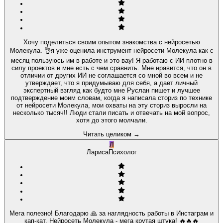
Хочу поделиться своим опытом знакомства с нейросетью
Молекула. 👌я уже оценила инструмент нейросети Молекула как с
месяц пользуюсь им в работе и это вау! Я работаю с ИИ плотно в
силу проектов и мне есть с чем сравнить. Мне нравится, что он в
отличии от других ИИ не соглашается со мной во всем и не
утверждает, что я придумываю для себя, а дает личный
экспертный взгляд как будто мне Руслан пишет и лучшее
подтверждение моим словам, когда я написала сториз по технике
от нейросети Молекула, мои охваты на эту сториз выросли на
несколько тысяч!! Люди стали писать и отвечать на мой вопрос,
хотя до этого молчали.
Читать целиком
→
Л
Лариса
Психолог
Мега полезно! Благодарю 🙏 за наглядность работы в Инстаграм и
кап-кат. Нейросеть Молекула - мега крутая штука! 🔥🔥🔥