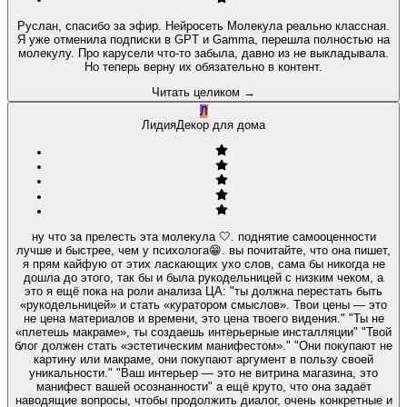
Руслан, спасибо за эфир. Нейросеть Молекула реально классная.
Я уже отменила подписки в GPT и Gamma, перешла полностью на
молекулу. Про карусели что-то забыла, давно из не выкладывала.
Но теперь верну их обязательно в контент.
Читать целиком
→
Л
Лидия
Декор для дома
ну что за прелесть эта молекула 🤍. поднятие самооценности
лучше и быстрее, чем у психолога😁. вы почитайте, что она пишет,
я прям кайфую от этих ласкающих ухо слов, сама бы никогда не
дошла до этого, так бы и была рукодельницей с низким чеком, а
это я ещё пока на роли анализа ЦА: "ты должна перестать быть
«рукодельницей» и стать «куратором смыслов». Твои цены — это
не цена материалов и времени, это цена твоего видения." "Ты не
«плетешь макраме», ты создаешь интерьерные инсталляции" "Твой
блог должен стать «эстетическим манифестом»." "Они покупают не
картину или макраме, они покупают аргумент в пользу своей
уникальности." "Ваш интерьер — это не витрина магазина, это
манифест вашей осознанности" а ещё круто, что она задаёт
наводящие вопросы, чтобы продолжить диалог, очень конкретные и