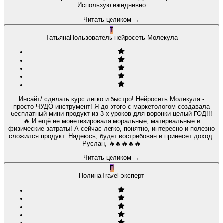
Использую ежедневно
Читать целиком
→
Т
Татьяна
Пользователь нейросеть Молекула
Инсайт/ сделать курс легко и быстро! Нейросеть Молекула -
просто ЧУДО инструмент! Я до этого с маркетологом создавала
бесплатный мини-продукт из 3-х уроков для воронки целый ГОД!!!
🔥 И ещё не монетизировала моральные, материальные и
физические затраты! А сейчас легко, понятно, интересно и полезно
сложился продукт. Надеюсь, будет востребован и принесет доход.
Руслан, 🔥🔥🔥🔥🔥
Читать целиком
→
П
Полина
Travel-эксперт