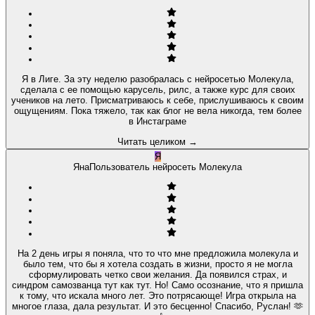
Я в Лиге. За эту неделю разобралась с нейросетью Молекула,
сделала с ее помощью карусель, рилс, а также курс для своих
учеников на лето. Присматриваюсь к себе, прислушиваюсь к своим
ощущениям. Пока тяжело, так как блог не вела никогда, тем более
в Инстаграме
Читать целиком
→
Я
Яна
Пользователь нейросеть Молекула
На 2 день игры я поняла, что то что мне предложила молекула и
было тем, что бы я хотела создать в жизни, просто я не могла
сформулировать четко свои желания. Да появился страх, и
синдром самозванца тут как тут. Но! Само осознание, что я пришла
к тому, что искала много лет. Это потрясающе! Игра открыла на
многое глаза, дала результат. И это бесценно! Спасибо, Руслан! 🫶