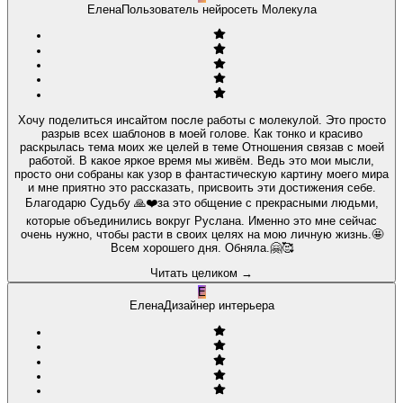
Елена
Пользователь нейросеть Молекула
Хочу поделиться инсайтом после работы с молекулой. Это просто
разрыв всех шаблонов в моей голове. Как тонко и красиво
раскрылась тема моих же целей в теме Отношения связав с моей
работой. В какое яркое время мы живём. Ведь это мои мысли,
просто они собраны как узор в фантастическую картину моего мира
и мне приятно это рассказать, присвоить эти достижения себе.
Благодарю Судьбу 🙏❤️за это общение с прекрасными людьми,
которые объединились вокруг Руслана. Именно это мне сейчас
очень нужно, чтобы расти в своих целях на мою личную жизнь.🤩
Всем хорошего дня. Обняла.🤗🥰
Читать целиком
→
Е
Елена
Дизайнер интерьера