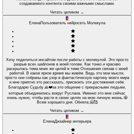
создаваемого контента своими важными смыслами.
Читать целиком
→
Е
Елена
Пользователь нейросеть Молекула
Хочу поделиться инсайтом после работы с молекулой. Это просто
разрыв всех шаблонов в моей голове. Как тонко и красиво
раскрылась тема моих же целей в теме Отношения связав с моей
работой. В какое яркое время мы живём. Ведь это мои мысли,
просто они собраны как узор в фантастическую картину моего мира
и мне приятно это рассказать, присвоить эти достижения себе.
Благодарю Судьбу 🙏❤️за это общение с прекрасными людьми,
которые объединились вокруг Руслана. Именно это мне сейчас
очень нужно, чтобы расти в своих целях на мою личную жизнь.🤩
Всем хорошего дня. Обняла.🤗🥰
Читать целиком
→
Е
Елена
Дизайнер интерьера