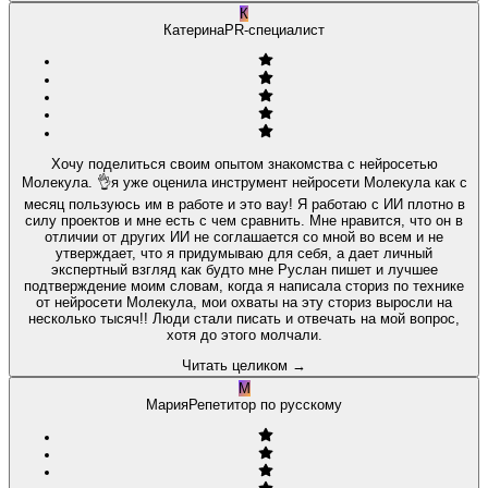
К
Катерина
PR-специалист
Хочу поделиться своим опытом знакомства с нейросетью
Молекула. 👌я уже оценила инструмент нейросети Молекула как с
месяц пользуюсь им в работе и это вау! Я работаю с ИИ плотно в
силу проектов и мне есть с чем сравнить. Мне нравится, что он в
отличии от других ИИ не соглашается со мной во всем и не
утверждает, что я придумываю для себя, а дает личный
экспертный взгляд как будто мне Руслан пишет и лучшее
подтверждение моим словам, когда я написала сториз по технике
от нейросети Молекула, мои охваты на эту сториз выросли на
несколько тысяч!! Люди стали писать и отвечать на мой вопрос,
хотя до этого молчали.
Читать целиком
→
М
Мария
Репетитор по русскому