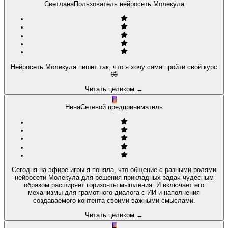
Светлана
Пользователь нейросеть Молекула
Нейросеть Молекула пишет так, что я хочу сама пройти свой курс
🤣
Читать целиком
→
Н
Нина
Сетевой предприниматель
Сегодня на эфире игры я поняла, что общение с разными ролями
нейросети Молекула для решения прикладных задач чудесным
образом расширяет горизонты мышления. И включает его
механизмы для грамотного диалога с ИИ и наполнения
создаваемого контента своими важными смыслами.
Читать целиком
→
Е