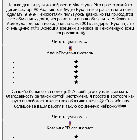
Только дошли руки до нейросети Молекула. Это просто какой-то
дикий восторг 🤩 Реально как-будто Руслан все рассказал и помог
сделать 🔥🔥🔥 Нейросетями пользуюсь давно, но им приходится
все объяснять долго, исправлять и снова объяснять. Нейросеть
Молекула сделала все идеально сама 🤩 Благодарю, Руслан, это
очень ценно 👏🥰 Экономия времени и нервов!!!! Рекомендую всем
попробовать 🚀
Читать целиком
→
А
Алёна
Предприниматель
Спасибо большое за помощь🙏 А вообще хочу вам выразить
благодарность за такой крутой инструмент, я просто в восторге как
круто он работает и капец как облегчает жизнь😄 Спасибо вам
большое за вашу работу и такую офигенную нейронку🫶❤️
Читать целиком
→
К
Катерина
PR-специалист