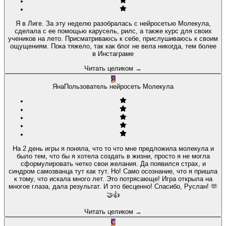
Я в Лиге. За эту неделю разобралась с нейросетью Молекула,
сделала с ее помощью карусель, рилс, а также курс для своих
учеников на лето. Присматриваюсь к себе, прислушиваюсь к своим
ощущениям. Пока тяжело, так как блог не вела никогда, тем более
в Инстаграме
Читать целиком
→
Я
Яна
Пользователь нейросеть Молекула
На 2 день игры я поняла, что то что мне предложила молекула и
было тем, что бы я хотела создать в жизни, просто я не могла
сформулировать четко свои желания. Да появился страх, и
синдром самозванца тут как тут. Но! Само осознание, что я пришла
к тому, что искала много лет. Это потрясающе! Игра открыла на
многое глаза, дала результат. И это бесценно! Спасибо, Руслан! 🫶
🤝👍
Читать целиком
→
С