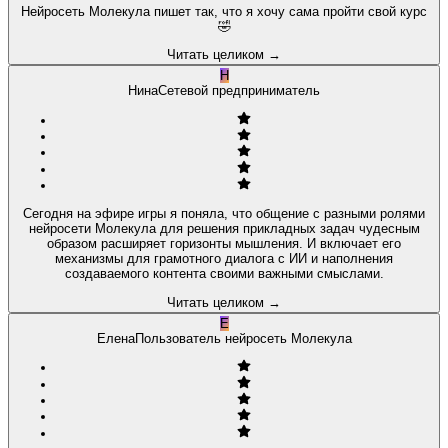
Нейросеть Молекула пишет так, что я хочу сама пройти свой курс
🤣
Читать целиком
→
Н
Нина
Сетевой предприниматель
Сегодня на эфире игры я поняла, что общение с разными ролями
нейросети Молекула для решения прикладных задач чудесным
образом расширяет горизонты мышления. И включает его
механизмы для грамотного диалога с ИИ и наполнения
создаваемого контента своими важными смыслами.
Читать целиком
→
Е
Елена
Пользователь нейросеть Молекула