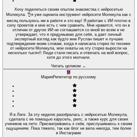
Хочу поделиться своим опытом знакомства с нейросетью
Молекула. 👌я уже оценила инструмент нейросети Молекула как с
месяц пользуюсь им в работе и это вау! Я работаю с ИИ плотно в
силу проектов и мне есть с чем сравнить. Мне нравится, что он в
отличии от других ИИ не соглашается со мной во всем и не
утверждает, что я придумываю для себя, а дает личный
экспертный взгляд как будто мне Руслан пишет и лучшее
подтверждение моим словам, когда я написала сториз по технике
от нейросети Молекула, мои охваты на эту сториз выросли на
несколько тысяч!! Люди стали писать и отвечать на мой вопрос,
хотя до этого молчали.
Читать целиком
→
М
Мария
Репетитор по русскому
Я в Лиге. За эту неделю разобралась с нейросетью Молекула,
сделала с ее помощью карусель, рилс, а также курс для своих
учеников на лето. Присматриваюсь к себе, прислушиваюсь к своим
ощущениям. Пока тяжело, так как блог не вела никогда, тем более
в Инстаграме