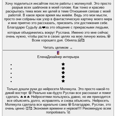
Хочу поделиться инсайтом после работы с молекулой. Это просто
разрыв всех шаблонов в моей голове. Как тонко и красиво
раскрылась тема моих же целей в теме Отношения связав с моей
работой. В какое яркое время мы живём. Ведь это мои мысли,
просто они собраны как узор в фантастическую картину моего мира
и мне приятно это рассказать, присвоить эти достижения себе.
Благодарю Судьбу 🙏❤️за это общение с прекрасными людьми,
которые объединились вокруг Руслана. Именно это мне сейчас
очень нужно, чтобы расти в своих целях на мою личную жизнь.🤩
Всем хорошего дня. Обняла.🤗🥰
Читать целиком
→
Е
Елена
Дизайнер интерьера
Только дошли руки до нейросети Молекула. Это просто какой-то
дикий восторг 🤩 Реально как-будто Руслан все рассказал и помог
сделать 🔥🔥🔥 Нейросетями пользуюсь давно, но им приходится
все объяснять долго, исправлять и снова объяснять. Нейросеть
Молекула сделала все идеально сама 🤩 Благодарю, Руслан, это
очень ценно 👏🥰 Экономия времени и нервов!!!! Рекомендую всем
попробовать 🚀