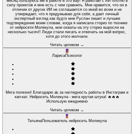
месяц пользуюсь им в работе и это вау! Я работаю с ИИ плотно в
силу проектов и мне есть с чем сравнить. Мне нравится, что он в
отличии от других ИИ не соглашается со мной во всем и не
утверждает, что я придумываю для себя, а дает личный
экспертный взгляд как будто мне Руслан пишет и лучшее
подтверждение моим словам, когда я написала сториз по технике
от нейросети Молекула, мои охваты на эту сториз выросли на
несколько тысяч!! Люди стали писать и отвечать на мой вопрос,
хотя до этого молчали.
Читать целиком
→
Л
Лариса
Психолог
Мега полезно! Благодарю 🙏 за наглядность работы в Инстаграм и
кап-кат. Нейросеть Молекула - мега крутая штука! 🔥🔥🔥
Использую ежедневно
Читать целиком
→
Т
Татьяна
Пользователь нейросеть Молекула