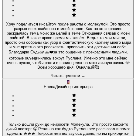
Хочу поделиться инсайтом после работы с молекулой. Это просто
разрыв всех шаблонов в моей голове. Как тонко и красиво
раскрылась тема моих же целей в теме Отношения связав с моей
работой. В какое яркое время мы живём. Ведь это мои мысли,
просто они собраны как узор в фантастическую картину моего мира
и мне приятно это рассказать, присвоить эти достижения себе.
Благодарю Судьбу 🙏❤️за это общение с прекрасными людьми,
которые объединились вокруг Руслана. Именно это мне сейчас
очень нужно, чтобы расти в своих целях на мою личную жизнь.🤩
Всем хорошего дня. Обняла.🤗🥰
Читать целиком
→
Е
Елена
Дизайнер интерьера
Только дошли руки до нейросети Молекула. Это просто какой-то
дикий восторг 🤩 Реально как-будто Руслан все рассказал и помог
сделать 🔥🔥🔥 Нейросетями пользуюсь давно, но им приходится