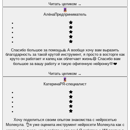
Читать целиком
→
А
Алёна
Предприниматель
Спасибо большое за помощь🙏 А вообще хочу вам выразить
благодарность за такой крутой инструмент, я просто в восторге как
круто он работает и капец как облегчает жизнь😄 Спасибо вам
большое за вашу работу и такую офигенную нейронку🫶❤️
Читать целиком
→
К
Катерина
PR-специалист
Хочу поделиться своим опытом знакомства с нейросетью
Молекула. 👌я уже оценила инструмент нейросети Молекула как с