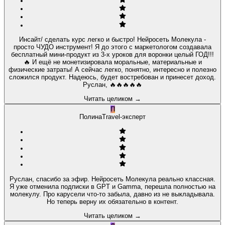
Инсайт/ сделать курс легко и быстро! Нейросеть Молекула -
просто ЧУДО инструмент! Я до этого с маркетологом создавала
бесплатный мини-продукт из 3-х уроков для воронки целый ГОД!!!
🔥 И ещё не монетизировала моральные, материальные и
физические затраты! А сейчас легко, понятно, интересно и полезно
сложился продукт. Надеюсь, будет востребован и принесет доход.
Руслан, 🔥🔥🔥🔥🔥
Читать целиком
→
П
Полина
Travel-эксперт
Руслан, спасибо за эфир. Нейросеть Молекула реально классная.
Я уже отменила подписки в GPT и Gamma, перешла полностью на
молекулу. Про карусели что-то забыла, давно из не выкладывала.
Но теперь верну их обязательно в контент.
Читать целиком
→