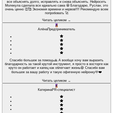
все объяснять долго, исправлять и снова объяснять. Нейросеть
Молекула сделала все идеально сама 🤩 Благодарю, Руслан, это
очень ценно 👏🥰 Экономия времени и нервов!!!! Рекомендую всем
попробовать 🚀
Читать целиком
→
А
Алёна
Предприниматель
Спасибо большое за помощь🙏 А вообще хочу вам выразить
благодарность за такой крутой инструмент, я просто в восторге как
круто он работает и капец как облегчает жизнь😄 Спасибо вам
большое за вашу работу и такую офигенную нейронку🫶❤️
Читать целиком
→
К
Катерина
PR-специалист