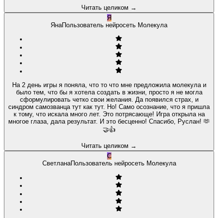
Читать целиком
→
Я
Яна
Пользователь нейросеть Молекула
На 2 день игры я поняла, что то что мне предложила молекула и
было тем, что бы я хотела создать в жизни, просто я не могла
сформулировать четко свои желания. Да появился страх, и
синдром самозванца тут как тут. Но! Само осознание, что я пришла
к тому, что искала много лет. Это потрясающе! Игра открыла на
многое глаза, дала результат. И это бесценно! Спасибо, Руслан! 🫶
🤝👍
Читать целиком
→
С
Светлана
Пользователь нейросеть Молекула