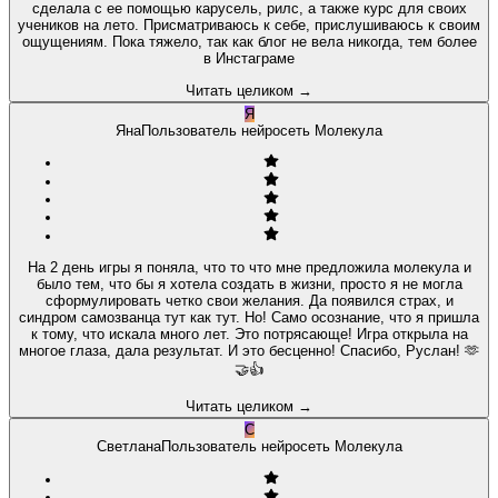
сделала с ее помощью карусель, рилс, а также курс для своих
учеников на лето. Присматриваюсь к себе, прислушиваюсь к своим
ощущениям. Пока тяжело, так как блог не вела никогда, тем более
в Инстаграме
Читать целиком
→
Я
Яна
Пользователь нейросеть Молекула
На 2 день игры я поняла, что то что мне предложила молекула и
было тем, что бы я хотела создать в жизни, просто я не могла
сформулировать четко свои желания. Да появился страх, и
синдром самозванца тут как тут. Но! Само осознание, что я пришла
к тому, что искала много лет. Это потрясающе! Игра открыла на
многое глаза, дала результат. И это бесценно! Спасибо, Руслан! 🫶
🤝👍
Читать целиком
→
С
Светлана
Пользователь нейросеть Молекула