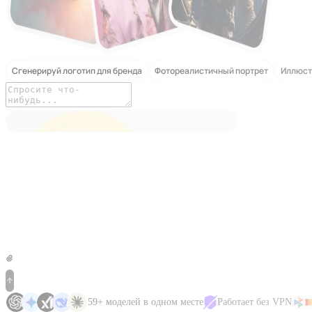
Сгенерируй логотип для бренда
Фотореалистичный портрет
Иллюст
Nano Banana 2
59+ моделей в одном месте
Работает без VPN