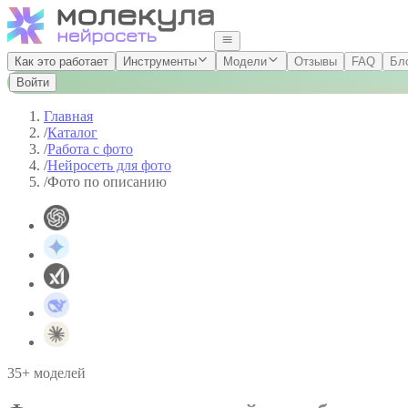
Как это работает
Инструменты
Модели
Отзывы
FAQ
Бл
Войти
Главная
/
Каталог
/
Работа с фото
/
Нейросеть для фото
/
Фото по описанию
35+ моделей