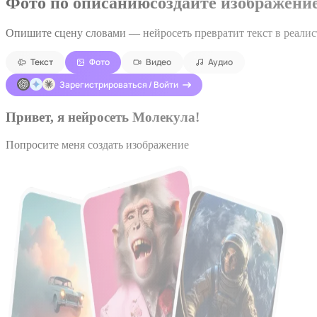
Фото по описанию
создайте изображение
Опишите сцену словами — нейросеть превратит текст в реали
Текст
Фото
Видео
Аудио
Зарегистрироваться / Войти
Привет, я нейросеть Молекула!
Попросите меня создать изображение