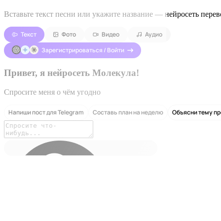
Вставьте текст песни или укажите название — нейросеть перев
Текст
Фото
Видео
Аудио
Зарегистрироваться / Войти
Привет, я нейросеть Молекула!
Спросите меня о чём угодно
Напиши пост для Telegram
Составь план на неделю
Объясни тему п
ChatGPT 5