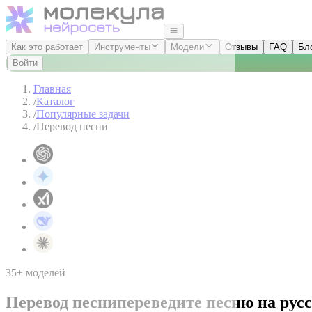
Как это работает
Инструменты
Модели
Отзывы
FAQ
Бл
Войти
Главная
/
Каталог
/
Популярные задачи
/
Перевод песни
35+ моделей
Перевод песни
переведите песню на ру