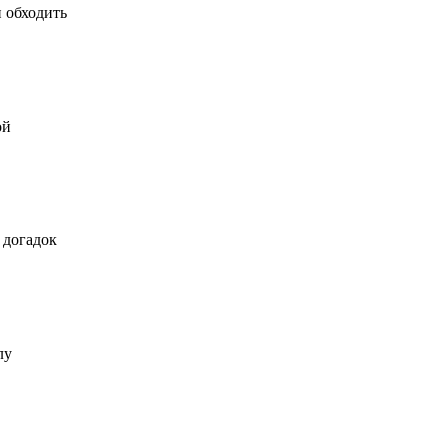
и обходить
ой
 догадок
лу