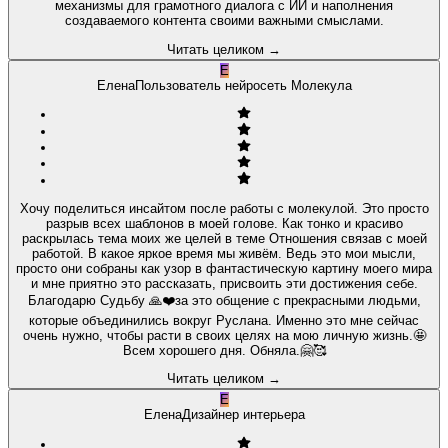
механизмы для грамотного диалога с ИИ и наполнения
создаваемого контента своими важными смыслами.
Читать целиком
→
Е
Елена
Пользователь нейросеть Молекула
Хочу поделиться инсайтом после работы с молекулой. Это просто
разрыв всех шаблонов в моей голове. Как тонко и красиво
раскрылась тема моих же целей в теме Отношения связав с моей
работой. В какое яркое время мы живём. Ведь это мои мысли,
просто они собраны как узор в фантастическую картину моего мира
и мне приятно это рассказать, присвоить эти достижения себе.
Благодарю Судьбу 🙏❤️за это общение с прекрасными людьми,
которые объединились вокруг Руслана. Именно это мне сейчас
очень нужно, чтобы расти в своих целях на мою личную жизнь.🤩
Всем хорошего дня. Обняла.🤗🥰
Читать целиком
→
Е
Елена
Дизайнер интерьера