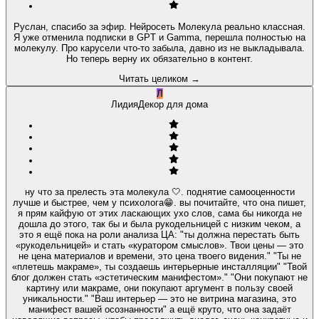
Руслан, спасибо за эфир. Нейросеть Молекула реально классная.
Я уже отменила подписки в GPT и Gamma, перешла полностью на
молекулу. Про карусели что-то забыла, давно из не выкладывала.
Но теперь верну их обязательно в контент.
Читать целиком
→
Л
Лидия
Декор для дома
ну что за прелесть эта молекула 🤍. поднятие самооценности
лучше и быстрее, чем у психолога😁. вы почитайте, что она пишет,
я прям кайфую от этих ласкающих ухо слов, сама бы никогда не
дошла до этого, так бы и была рукодельницей с низким чеком, а
это я ещё пока на роли анализа ЦА: "ты должна перестать быть
«рукодельницей» и стать «куратором смыслов». Твои цены — это
не цена материалов и времени, это цена твоего видения." "Ты не
«плетешь макраме», ты создаешь интерьерные инсталляции" "Твой
блог должен стать «эстетическим манифестом»." "Они покупают не
картину или макраме, они покупают аргумент в пользу своей
уникальности." "Ваш интерьер — это не витрина магазина, это
манифест вашей осознанности" а ещё круто, что она задаёт