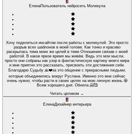
Е
Елена
Пользователь нейросеть Молекула
Хочу поделиться инсайтом после работы с молекулой. Это просто
разрыв всех шаблонов в моей голове. Как тонко и красиво
раскрылась тема моих же целей в теме Отношения связав с моей
работой. В какое яркое время мы живём. Ведь это мои мысли,
просто они собраны как узор в фантастическую картину моего мира
и мне приятно это рассказать, присвоить эти достижения себе.
Благодарю Судьбу 🙏❤️за это общение с прекрасными людьми,
которые объединились вокруг Руслана. Именно это мне сейчас
очень нужно, чтобы расти в своих целях на мою личную жизнь.🤩
Всем хорошего дня. Обняла.🤗🥰
Читать целиком
→
Е
Елена
Дизайнер интерьера