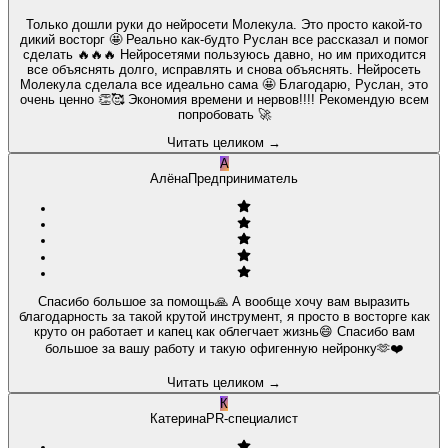
Только дошли руки до нейросети Молекула. Это просто какой-то
дикий восторг 🤩 Реально как-будто Руслан все рассказал и помог
сделать 🔥🔥🔥 Нейросетями пользуюсь давно, но им приходится
все объяснять долго, исправлять и снова объяснять. Нейросеть
Молекула сделала все идеально сама 🤩 Благодарю, Руслан, это
очень ценно 👏🥰 Экономия времени и нервов!!!! Рекомендую всем
попробовать 🚀
Читать целиком
→
А
Алёна
Предприниматель
Спасибо большое за помощь🙏 А вообще хочу вам выразить
благодарность за такой крутой инструмент, я просто в восторге как
круто он работает и капец как облегчает жизнь😄 Спасибо вам
большое за вашу работу и такую офигенную нейронку🫶❤️
Читать целиком
→
К
Катерина
PR-специалист