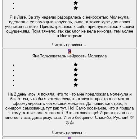
Я в Лиге. За эту неделю разобралась с нейросетью Молекула,
сделала с ее помощью карусель, рилс, а также курс для своих
учеников на лето. Присматриваюсь к себе, прислушиваюсь к своим
ощущениям. Пока тяжело, так как блог не вела никогда, тем более
в Инстаграме
Читать целиком
→
Я
Яна
Пользователь нейросеть Молекула
На 2 день игры я поняла, что то что мне предложила молекула и
было тем, что бы я хотела создать в жизни, просто я не могла
сформулировать четко свои желания. Да появился страх, и
синдром самозванца тут как тут. Но! Само осознание, что я пришла
к тому, что искала много лет. Это потрясающе! Игра открыла на
многое глаза, дала результат. И это бесценно! Спасибо, Руслан! 🫶
🤝👍
Читать целиком
→