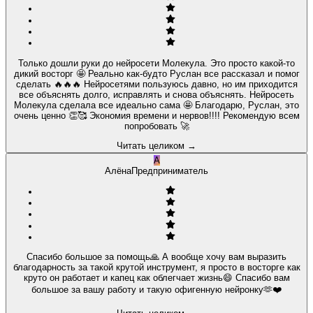
Только дошли руки до нейросети Молекула. Это просто какой-то
дикий восторг 🤩 Реально как-будто Руслан все рассказал и помог
сделать 🔥🔥🔥 Нейросетями пользуюсь давно, но им приходится
все объяснять долго, исправлять и снова объяснять. Нейросеть
Молекула сделала все идеально сама 🤩 Благодарю, Руслан, это
очень ценно 👏🥰 Экономия времени и нервов!!!! Рекомендую всем
попробовать 🚀
Читать целиком
→
А
Алёна
Предприниматель
Спасибо большое за помощь🙏 А вообще хочу вам выразить
благодарность за такой крутой инструмент, я просто в восторге как
круто он работает и капец как облегчает жизнь😄 Спасибо вам
большое за вашу работу и такую офигенную нейронку🫶❤️