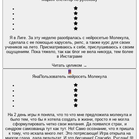
Я в Лиге. За эту неделю разобралась с нейросетью Молекула,
сделала с ее помощью карусель, рилс, а также курс для своих
учеников на лето. Присматриваюсь к себе, прислушиваюсь к своим
ощущениям. Пока тяжело, так как блог не вела никогда, тем более
в Инстаграме
Читать целиком
→
Я
Яна
Пользователь нейросеть Молекула
На 2 день игры я поняла, что то что мне предложила молекула и
было тем, что бы я хотела создать в жизни, просто я не могла
сформулировать четко свои желания. Да появился страх, и
синдром самозванца тут как тут. Но! Само осознание, что я пришла
к тому, что искала много лет. Это потрясающе! Игра открыла на
многое глаза, дала результат. И это бесценно! Спасибо, Руслан! 🫶