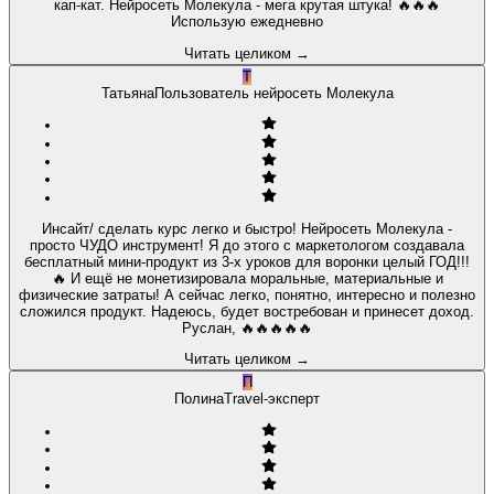
кап-кат. Нейросеть Молекула - мега крутая штука! 🔥🔥🔥
Использую ежедневно
Читать целиком
→
Т
Татьяна
Пользователь нейросеть Молекула
Инсайт/ сделать курс легко и быстро! Нейросеть Молекула -
просто ЧУДО инструмент! Я до этого с маркетологом создавала
бесплатный мини-продукт из 3-х уроков для воронки целый ГОД!!!
🔥 И ещё не монетизировала моральные, материальные и
физические затраты! А сейчас легко, понятно, интересно и полезно
сложился продукт. Надеюсь, будет востребован и принесет доход.
Руслан, 🔥🔥🔥🔥🔥
Читать целиком
→
П
Полина
Travel-эксперт