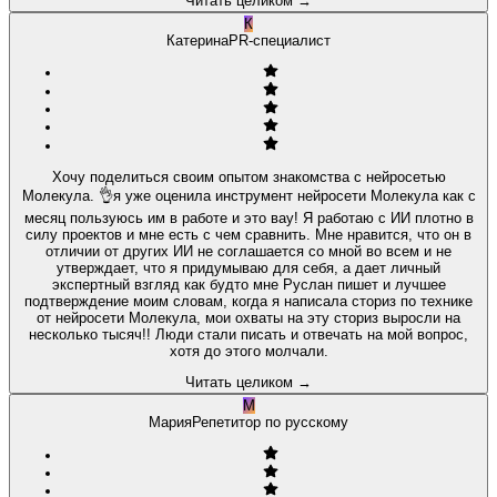
Читать целиком
→
К
Катерина
PR-специалист
Хочу поделиться своим опытом знакомства с нейросетью
Молекула. 👌я уже оценила инструмент нейросети Молекула как с
месяц пользуюсь им в работе и это вау! Я работаю с ИИ плотно в
силу проектов и мне есть с чем сравнить. Мне нравится, что он в
отличии от других ИИ не соглашается со мной во всем и не
утверждает, что я придумываю для себя, а дает личный
экспертный взгляд как будто мне Руслан пишет и лучшее
подтверждение моим словам, когда я написала сториз по технике
от нейросети Молекула, мои охваты на эту сториз выросли на
несколько тысяч!! Люди стали писать и отвечать на мой вопрос,
хотя до этого молчали.
Читать целиком
→
М
Мария
Репетитор по русскому