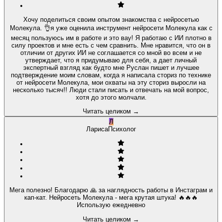
Хочу поделиться своим опытом знакомства с нейросетью
Молекула. 👌я уже оценила инструмент нейросети Молекула как с
месяц пользуюсь им в работе и это вау! Я работаю с ИИ плотно в
силу проектов и мне есть с чем сравнить. Мне нравится, что он в
отличии от других ИИ не соглашается со мной во всем и не
утверждает, что я придумываю для себя, а дает личный
экспертный взгляд как будто мне Руслан пишет и лучшее
подтверждение моим словам, когда я написала сториз по технике
от нейросети Молекула, мои охваты на эту сториз выросли на
несколько тысяч!! Люди стали писать и отвечать на мой вопрос,
хотя до этого молчали.
Читать целиком
→
Л
Лариса
Психолог
Мега полезно! Благодарю 🙏 за наглядность работы в Инстаграм и
кап-кат. Нейросеть Молекула - мега крутая штука! 🔥🔥🔥
Использую ежедневно
Читать целиком
→