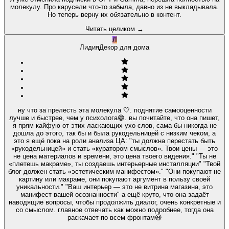
молекулу. Про карусели что-то забыла, давно из не выкладывала.
Но теперь верну их обязательно в контент.
Читать целиком
→
Л
Лидия
Декор для дома
ну что за прелесть эта молекула 🤍. поднятие самооценности
лучше и быстрее, чем у психолога😁. вы почитайте, что она пишет,
я прям кайфую от этих ласкающих ухо слов, сама бы никогда не
дошла до этого, так бы и была рукодельницей с низким чеком, а
это я ещё пока на роли анализа ЦА: "ты должна перестать быть
«рукодельницей» и стать «куратором смыслов». Твои цены — это
не цена материалов и времени, это цена твоего видения." "Ты не
«плетешь макраме», ты создаешь интерьерные инсталляции" "Твой
блог должен стать «эстетическим манифестом»." "Они покупают не
картину или макраме, они покупают аргумент в пользу своей
уникальности." "Ваш интерьер — это не витрина магазина, это
манифест вашей осознанности" а ещё круто, что она задаёт
наводящие вопросы, чтобы продолжить диалог, очень конкретные и
со смыслом. главное отвечать как можно подробнее, тогда она
раскачает по всем фронтам😃