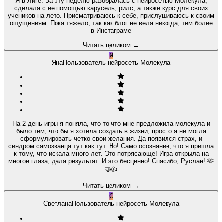
Я в Лиге. За эту неделю разобралась с нейросетью Молекула,
сделала с ее помощью карусель, рилс, а также курс для своих
учеников на лето. Присматриваюсь к себе, прислушиваюсь к своим
ощущениям. Пока тяжело, так как блог не вела никогда, тем более
в Инстаграме
Читать целиком
→
Я
Яна
Пользователь нейросеть Молекула
На 2 день игры я поняла, что то что мне предложила молекула и
было тем, что бы я хотела создать в жизни, просто я не могла
сформулировать четко свои желания. Да появился страх, и
синдром самозванца тут как тут. Но! Само осознание, что я пришла
к тому, что искала много лет. Это потрясающе! Игра открыла на
многое глаза, дала результат. И это бесценно! Спасибо, Руслан! 🫶
🤝👍
Читать целиком
→
С
Светлана
Пользователь нейросеть Молекула