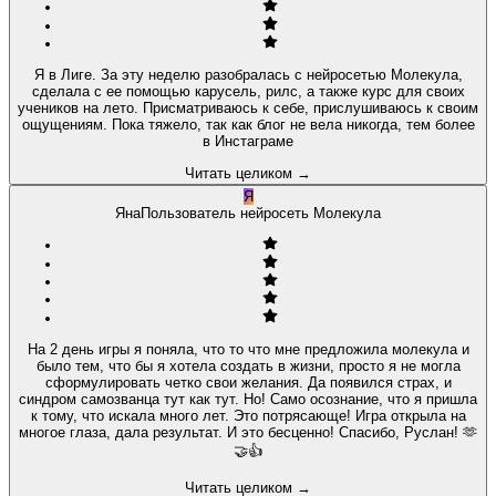
Я в Лиге. За эту неделю разобралась с нейросетью Молекула,
сделала с ее помощью карусель, рилс, а также курс для своих
учеников на лето. Присматриваюсь к себе, прислушиваюсь к своим
ощущениям. Пока тяжело, так как блог не вела никогда, тем более
в Инстаграме
Читать целиком
→
Я
Яна
Пользователь нейросеть Молекула
На 2 день игры я поняла, что то что мне предложила молекула и
было тем, что бы я хотела создать в жизни, просто я не могла
сформулировать четко свои желания. Да появился страх, и
синдром самозванца тут как тут. Но! Само осознание, что я пришла
к тому, что искала много лет. Это потрясающе! Игра открыла на
многое глаза, дала результат. И это бесценно! Спасибо, Руслан! 🫶
🤝👍
Читать целиком
→