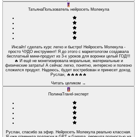
Т
Татьяна
Пользователь нейросеть Молекула
Инсайт/ сделать курс легко и быстро! Нейросеть Молекула -
просто ЧУДО инструмент! Я до этого с маркетологом создавала
бесплатный мини-продукт из 3-х уроков для воронки целый ГОД!!!
🔥 И ещё не монетизировала моральные, материальные и
физические затраты! А сейчас легко, понятно, интересно и полезно
сложился продукт. Надеюсь, будет востребован и принесет доход.
Руслан, 🔥🔥🔥🔥🔥
Читать целиком
→
П
Полина
Travel-эксперт
Руслан, спасибо за эфир. Нейросеть Молекула реально классная.
Я уже отменила подписки в GPT и Gamma, перешла полностью на