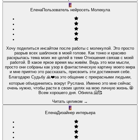
Е
Елена
Пользователь нейросеть Молекула
Хочу поделиться инсайтом после работы с молекулой. Это просто
разрыв всех шаблонов в моей голове. Как тонко и красиво
раскрылась тема моих же целей в теме Отношения связав с моей
работой. В какое яркое время мы живём. Ведь это мои мысли,
просто они собраны как узор в фантастическую картину моего мира
и мне приятно это рассказать, присвоить эти достижения себе.
Благодарю Судьбу 🙏❤️за это общение с прекрасными людьми,
которые объединились вокруг Руслана. Именно это мне сейчас
очень нужно, чтобы расти в своих целях на мою личную жизнь.🤩
Всем хорошего дня. Обняла.🤗🥰
Читать целиком
→
Е
Елена
Дизайнер интерьера