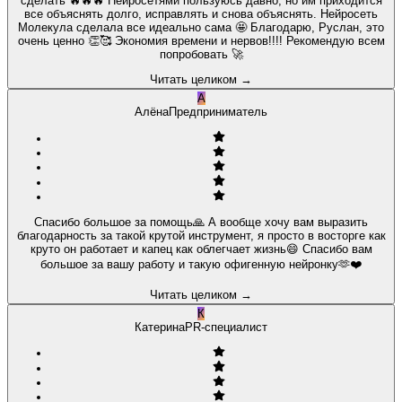
сделать 🔥🔥🔥 Нейросетями пользуюсь давно, но им приходится
все объяснять долго, исправлять и снова объяснять. Нейросеть
Молекула сделала все идеально сама 🤩 Благодарю, Руслан, это
очень ценно 👏🥰 Экономия времени и нервов!!!! Рекомендую всем
попробовать 🚀
Читать целиком
→
А
Алёна
Предприниматель
Спасибо большое за помощь🙏 А вообще хочу вам выразить
благодарность за такой крутой инструмент, я просто в восторге как
круто он работает и капец как облегчает жизнь😄 Спасибо вам
большое за вашу работу и такую офигенную нейронку🫶❤️
Читать целиком
→
К
Катерина
PR-специалист