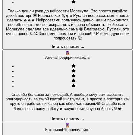
Только дошли руки до нейросети Молекула. Это просто какой-то
дикий восторг 🤩 Реально как-будто Руслан все рассказал и помог
сделать 🔥🔥🔥 Нейросетями пользуюсь давно, но им приходится
все объяснять долго, исправлять и снова объяснять. Нейросеть
Молекула сделала все идеально сама 🤩 Благодарю, Руслан, это
очень ценно 👏🥰 Экономия времени и нервов!!!! Рекомендую всем
попробовать 🚀
Читать целиком
→
А
Алёна
Предприниматель
Спасибо большое за помощь🙏 А вообще хочу вам выразить
благодарность за такой крутой инструмент, я просто в восторге как
круто он работает и капец как облегчает жизнь😄 Спасибо вам
большое за вашу работу и такую офигенную нейронку🫶❤️
Читать целиком
→
К
Катерина
PR-специалист