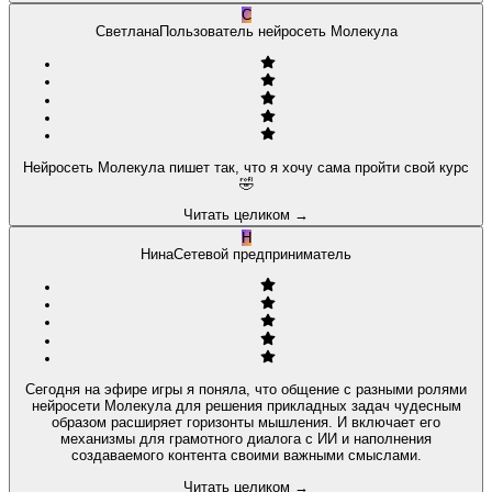
С
Светлана
Пользователь нейросеть Молекула
Нейросеть Молекула пишет так, что я хочу сама пройти свой курс
🤣
Читать целиком
→
Н
Нина
Сетевой предприниматель
Сегодня на эфире игры я поняла, что общение с разными ролями
нейросети Молекула для решения прикладных задач чудесным
образом расширяет горизонты мышления. И включает его
механизмы для грамотного диалога с ИИ и наполнения
создаваемого контента своими важными смыслами.
Читать целиком
→