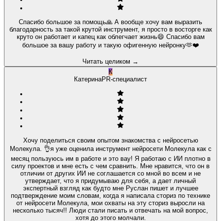
Спасибо большое за помощь🙏 А вообще хочу вам выразить
благодарность за такой крутой инструмент, я просто в восторге как
круто он работает и капец как облегчает жизнь😄 Спасибо вам
большое за вашу работу и такую офигенную нейронку🫶❤️
Читать целиком
→
К
Катерина
PR-специалист
Хочу поделиться своим опытом знакомства с нейросетью
Молекула. 👌я уже оценила инструмент нейросети Молекула как с
месяц пользуюсь им в работе и это вау! Я работаю с ИИ плотно в
силу проектов и мне есть с чем сравнить. Мне нравится, что он в
отличии от других ИИ не соглашается со мной во всем и не
утверждает, что я придумываю для себя, а дает личный
экспертный взгляд как будто мне Руслан пишет и лучшее
подтверждение моим словам, когда я написала сториз по технике
от нейросети Молекула, мои охваты на эту сториз выросли на
несколько тысяч!! Люди стали писать и отвечать на мой вопрос,
хотя до этого молчали.