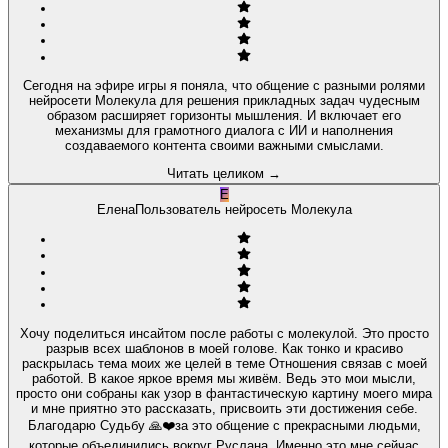
Сегодня на эфире игры я поняла, что общение с разными ролями
нейросети Молекула для решения прикладных задач чудесным
образом расширяет горизонты мышления. И включает его
механизмы для грамотного диалога с ИИ и наполнения
создаваемого контента своими важными смыслами.
Читать целиком
→
Е
Елена
Пользователь нейросеть Молекула
Хочу поделиться инсайтом после работы с молекулой. Это просто
разрыв всех шаблонов в моей голове. Как тонко и красиво
раскрылась тема моих же целей в теме Отношения связав с моей
работой. В какое яркое время мы живём. Ведь это мои мысли,
просто они собраны как узор в фантастическую картину моего мира
и мне приятно это рассказать, присвоить эти достижения себе.
Благодарю Судьбу 🙏❤️за это общение с прекрасными людьми,
которые объединились вокруг Руслана. Именно это мне сейчас