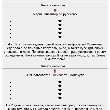
Читать целиком
→
М
Мария
Репетитор по русскому
Я в Лиге. За эту неделю разобралась с нейросетью Молекула,
сделала с ее помощью карусель, рилс, а также курс для своих
учеников на лето. Присматриваюсь к себе, прислушиваюсь к своим
ощущениям. Пока тяжело, так как блог не вела никогда, тем более
в Инстаграме
Читать целиком
→
Я
Яна
Пользователь нейросеть Молекула
На 2 день игры я поняла, что то что мне предложила молекула и
было тем, что бы я хотела создать в жизни, просто я не могла