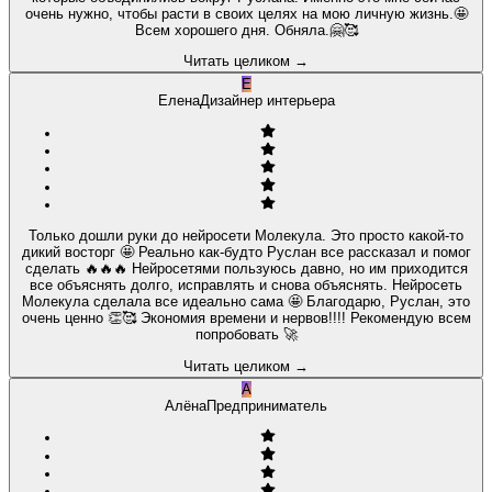
очень нужно, чтобы расти в своих целях на мою личную жизнь.🤩
Всем хорошего дня. Обняла.🤗🥰
Читать целиком
→
Е
Елена
Дизайнер интерьера
Только дошли руки до нейросети Молекула. Это просто какой-то
дикий восторг 🤩 Реально как-будто Руслан все рассказал и помог
сделать 🔥🔥🔥 Нейросетями пользуюсь давно, но им приходится
все объяснять долго, исправлять и снова объяснять. Нейросеть
Молекула сделала все идеально сама 🤩 Благодарю, Руслан, это
очень ценно 👏🥰 Экономия времени и нервов!!!! Рекомендую всем
попробовать 🚀
Читать целиком
→
А
Алёна
Предприниматель