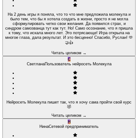
На 2 день игры я поняла, что то что мне предложила молекула и
было тем, что бы я хотела создать в жизни, просто я не могла
сформулировать четко свои желания. Да появился страх, и
синдром самозванца тут как тут. Но! Само осознание, что я пришла
к тому, что искала много лет. Это потрясающе! Игра открыла на
многое глаза, дала результат. И это бесценно! Спасибо, Руслан! 🫶
🤝👍
Читать целиком
→
С
Светлана
Пользователь нейросеть Молекула
Нейросеть Молекула пишет так, что я хочу сама пройти свой курс
🤣
Читать целиком
→
Н
Нина
Сетевой предприниматель