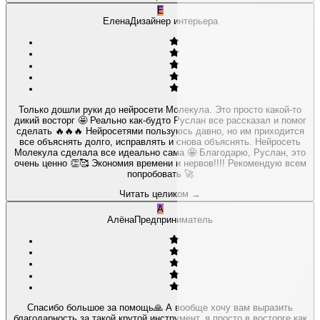
Е
Елена
Дизайнер интерьера
Только дошли руки до нейросети Молекула. Это просто какой-то
дикий восторг 🤩 Реально как-будто Руслан все рассказал и помог
сделать 🔥🔥🔥 Нейросетями пользуюсь давно, но им приходится
все объяснять долго, исправлять и снова объяснять. Нейросеть
Молекула сделала все идеально сама 🤩 Благодарю, Руслан, это
очень ценно 👏🥰 Экономия времени и нервов!!!! Рекомендую всем
попробовать 🚀
Читать целиком
→
А
Алёна
Предприниматель
Спасибо большое за помощь🙏 А вообще хочу вам выразить
благодарность за такой крутой инструмент, я просто в восторге как