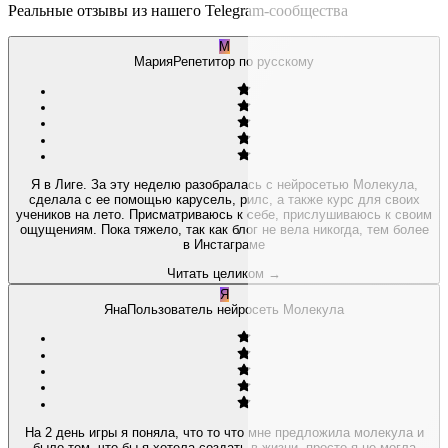
Реальные отзывы из нашего Telegram-сообщества
М
Мария
Репетитор по русскому
Я в Лиге. За эту неделю разобралась с нейросетью Молекула,
сделала с ее помощью карусель, рилс, а также курс для своих
учеников на лето. Присматриваюсь к себе, прислушиваюсь к своим
ощущениям. Пока тяжело, так как блог не вела никогда, тем более
в Инстаграме
Читать целиком
→
Я
Яна
Пользователь нейросеть Молекула
На 2 день игры я поняла, что то что мне предложила молекула и
было тем, что бы я хотела создать в жизни, просто я не могла