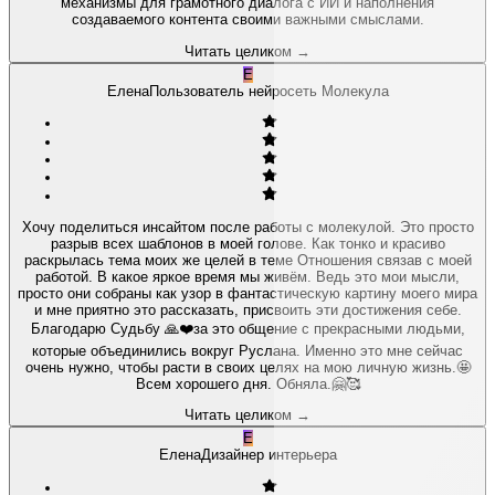
механизмы для грамотного диалога с ИИ и наполнения
создаваемого контента своими важными смыслами.
Читать целиком
→
Е
Елена
Пользователь нейросеть Молекула
Хочу поделиться инсайтом после работы с молекулой. Это просто
разрыв всех шаблонов в моей голове. Как тонко и красиво
раскрылась тема моих же целей в теме Отношения связав с моей
работой. В какое яркое время мы живём. Ведь это мои мысли,
просто они собраны как узор в фантастическую картину моего мира
и мне приятно это рассказать, присвоить эти достижения себе.
Благодарю Судьбу 🙏❤️за это общение с прекрасными людьми,
которые объединились вокруг Руслана. Именно это мне сейчас
очень нужно, чтобы расти в своих целях на мою личную жизнь.🤩
Всем хорошего дня. Обняла.🤗🥰
Читать целиком
→
Е
Елена
Дизайнер интерьера