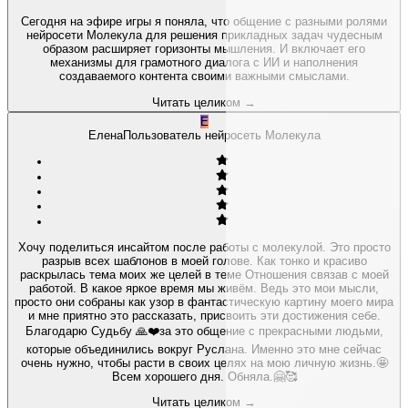
Сегодня на эфире игры я поняла, что общение с разными ролями
нейросети Молекула для решения прикладных задач чудесным
образом расширяет горизонты мышления. И включает его
механизмы для грамотного диалога с ИИ и наполнения
создаваемого контента своими важными смыслами.
Читать целиком
→
Е
Елена
Пользователь нейросеть Молекула
Хочу поделиться инсайтом после работы с молекулой. Это просто
разрыв всех шаблонов в моей голове. Как тонко и красиво
раскрылась тема моих же целей в теме Отношения связав с моей
работой. В какое яркое время мы живём. Ведь это мои мысли,
просто они собраны как узор в фантастическую картину моего мира
и мне приятно это рассказать, присвоить эти достижения себе.
Благодарю Судьбу 🙏❤️за это общение с прекрасными людьми,
которые объединились вокруг Руслана. Именно это мне сейчас
очень нужно, чтобы расти в своих целях на мою личную жизнь.🤩
Всем хорошего дня. Обняла.🤗🥰
Читать целиком
→