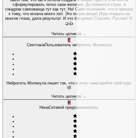
сформулировать четко свои желания. Да появился страх, и
синдром самозванца тут как тут. Но! Само осознание, что я пришла
к тому, что искала много лет. Это потрясающе! Игра открыла на
многое глаза, дала результат. И это бесценно! Спасибо, Руслан! 🫶
🤝👍
Читать целиком
→
С
Светлана
Пользователь нейросеть Молекула
Нейросеть Молекула пишет так, что я хочу сама пройти свой курс
🤣
Читать целиком
→
Н
Нина
Сетевой предприниматель