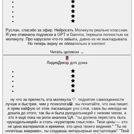
Руслан, спасибо за эфир. Нейросеть Молекула реально классная.
Я уже отменила подписки в GPT и Gamma, перешла полностью на
молекулу. Про карусели что-то забыла, давно из не выкладывала.
Но теперь верну их обязательно в контент.
Читать целиком
→
Л
Лидия
Декор для дома
ну что за прелесть эта молекула 🤍. поднятие самооценности
лучше и быстрее, чем у психолога😁. вы почитайте, что она пишет,
я прям кайфую от этих ласкающих ухо слов, сама бы никогда не
дошла до этого, так бы и была рукодельницей с низким чеком, а
это я ещё пока на роли анализа ЦА: "ты должна перестать быть
«рукодельницей» и стать «куратором смыслов». Твои цены — это
не цена материалов и времени, это цена твоего видения." "Ты не
«плетешь макраме», ты создаешь интерьерные инсталляции" "Твой