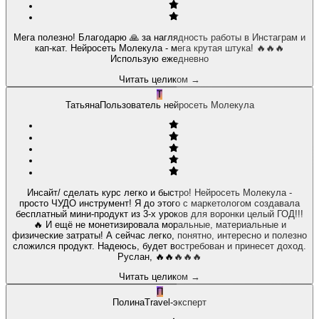
Мега полезно! Благодарю 🙏 за наглядность работы в Инстаграм и
кап-кат. Нейросеть Молекула - мега крутая штука! 🔥🔥🔥
Использую ежедневно
Читать целиком
→
Т
Татьяна
Пользователь нейросеть Молекула
Инсайт/ сделать курс легко и быстро! Нейросеть Молекула -
просто ЧУДО инструмент! Я до этого с маркетологом создавала
бесплатный мини-продукт из 3-х уроков для воронки целый ГОД!!!
🔥 И ещё не монетизировала моральные, материальные и
физические затраты! А сейчас легко, понятно, интересно и полезно
сложился продукт. Надеюсь, будет востребован и принесет доход.
Руслан, 🔥🔥🔥🔥🔥
Читать целиком
→
П
Полина
Travel-эксперт