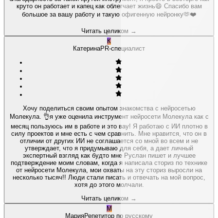
круто он работает и капец как облегчает жизнь😄 Спасибо вам
большое за вашу работу и такую офигенную нейронку🫶❤️
Читать целиком
→
К
Катерина
PR-специалист
Хочу поделиться своим опытом знакомства с нейросетью
Молекула. 👌я уже оценила инструмент нейросети Молекула как с
месяц пользуюсь им в работе и это вау! Я работаю с ИИ плотно в
силу проектов и мне есть с чем сравнить. Мне нравится, что он в
отличии от других ИИ не соглашается со мной во всем и не
утверждает, что я придумываю для себя, а дает личный
экспертный взгляд как будто мне Руслан пишет и лучшее
подтверждение моим словам, когда я написала сториз по технике
от нейросети Молекула, мои охваты на эту сториз выросли на
несколько тысяч!! Люди стали писать и отвечать на мой вопрос,
хотя до этого молчали.
Читать целиком
→
М
Мария
Репетитор по русскому