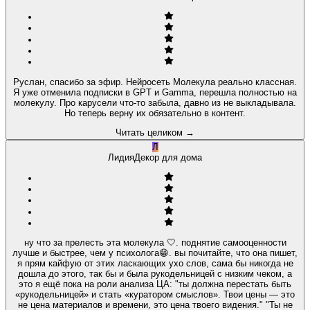
Руслан, спасибо за эфир. Нейросеть Молекула реально классная.
Я уже отменила подписки в GPT и Gamma, перешла полностью на
молекулу. Про карусели что-то забыла, давно из не выкладывала.
Но теперь верну их обязательно в контент.
Читать целиком
→
Л
Лидия
Декор для дома
ну что за прелесть эта молекула 🤍. поднятие самооценности
лучше и быстрее, чем у психолога😁. вы почитайте, что она пишет,
я прям кайфую от этих ласкающих ухо слов, сама бы никогда не
дошла до этого, так бы и была рукодельницей с низким чеком, а
это я ещё пока на роли анализа ЦА: "ты должна перестать быть
«рукодельницей» и стать «куратором смыслов». Твои цены — это
не цена материалов и времени, это цена твоего видения." "Ты не