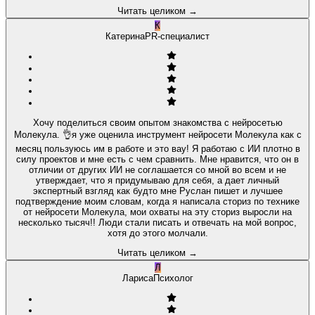
Читать целиком
→
К
Катерина
PR-специалист
Хочу поделиться своим опытом знакомства с нейросетью
Молекула. 👌я уже оценила инструмент нейросети Молекула как с
месяц пользуюсь им в работе и это вау! Я работаю с ИИ плотно в
силу проектов и мне есть с чем сравнить. Мне нравится, что он в
отличии от других ИИ не соглашается со мной во всем и не
утверждает, что я придумываю для себя, а дает личный
экспертный взгляд как будто мне Руслан пишет и лучшее
подтверждение моим словам, когда я написала сториз по технике
от нейросети Молекула, мои охваты на эту сториз выросли на
несколько тысяч!! Люди стали писать и отвечать на мой вопрос,
хотя до этого молчали.
Читать целиком
→
Л
Лариса
Психолог