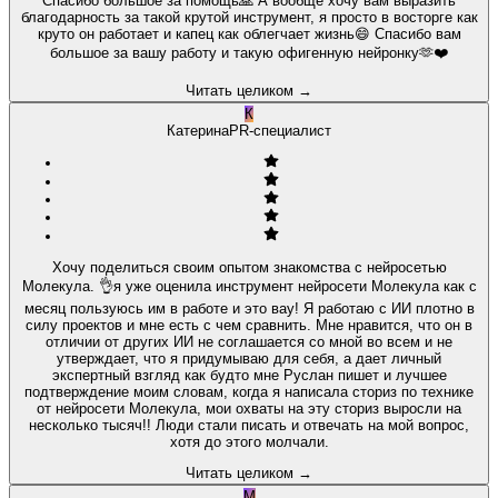
Спасибо большое за помощь🙏 А вообще хочу вам выразить
благодарность за такой крутой инструмент, я просто в восторге как
круто он работает и капец как облегчает жизнь😄 Спасибо вам
большое за вашу работу и такую офигенную нейронку🫶❤️
Читать целиком
→
К
Катерина
PR-специалист
Хочу поделиться своим опытом знакомства с нейросетью
Молекула. 👌я уже оценила инструмент нейросети Молекула как с
месяц пользуюсь им в работе и это вау! Я работаю с ИИ плотно в
силу проектов и мне есть с чем сравнить. Мне нравится, что он в
отличии от других ИИ не соглашается со мной во всем и не
утверждает, что я придумываю для себя, а дает личный
экспертный взгляд как будто мне Руслан пишет и лучшее
подтверждение моим словам, когда я написала сториз по технике
от нейросети Молекула, мои охваты на эту сториз выросли на
несколько тысяч!! Люди стали писать и отвечать на мой вопрос,
хотя до этого молчали.
Читать целиком
→
М