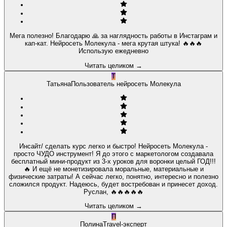
Мега полезно! Благодарю 🙏 за наглядность работы в Инстаграм и
кап-кат. Нейросеть Молекула - мега крутая штука! 🔥🔥🔥
Использую ежедневно
Читать целиком
→
Т
Татьяна
Пользователь нейросеть Молекула
Инсайт/ сделать курс легко и быстро! Нейросеть Молекула -
просто ЧУДО инструмент! Я до этого с маркетологом создавала
бесплатный мини-продукт из 3-х уроков для воронки целый ГОД!!!
🔥 И ещё не монетизировала моральные, материальные и
физические затраты! А сейчас легко, понятно, интересно и полезно
сложился продукт. Надеюсь, будет востребован и принесет доход.
Руслан, 🔥🔥🔥🔥🔥
Читать целиком
→
П
Полина
Travel-эксперт