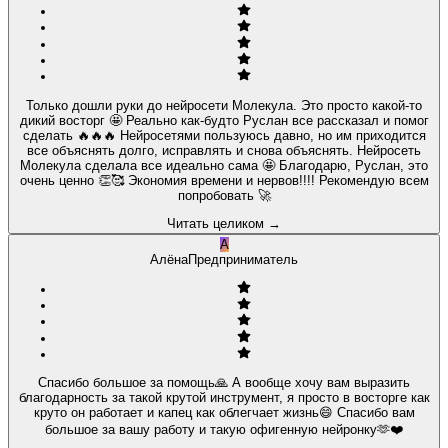
Только дошли руки до нейросети Молекула. Это просто какой-то
дикий восторг 🤩 Реально как-будто Руслан все рассказал и помог
сделать 🔥🔥🔥 Нейросетями пользуюсь давно, но им приходится
все объяснять долго, исправлять и снова объяснять. Нейросеть
Молекула сделала все идеально сама 🤩 Благодарю, Руслан, это
очень ценно 👏🥰 Экономия времени и нервов!!!! Рекомендую всем
попробовать 🚀
Читать целиком
→
А
Алёна
Предприниматель
Спасибо большое за помощь🙏 А вообще хочу вам выразить
благодарность за такой крутой инструмент, я просто в восторге как
круто он работает и капец как облегчает жизнь😄 Спасибо вам
большое за вашу работу и такую офигенную нейронку🫶❤️