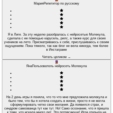
Мария
Репетитор по русскому
Я в Лиге. За эту неделю разобралась с нейросетью Молекула,
сделала с ее помощью карусель, рилс, а также курс для своих
учеников на лето. Присматриваюсь к себе, прислушиваюсь к своим
ощущениям. Пока тяжело, так как блог не вела никогда, тем более
в Инстаграме
Читать целиком
→
Я
Яна
Пользователь нейросеть Молекула
На 2 день игры я поняла, что то что мне предложила молекула и
было тем, что бы я хотела создать в жизни, просто я не могла
сформулировать четко свои желания. Да появился страх, и
синдром самозванца тут как тут. Но! Само осознание, что я пришла
к тому, что искала много лет. Это потрясающе! Игра открыла на