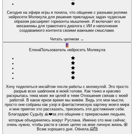
Сегодня на эфире игры я поняла, что общение с разными ролями
нейросети Молекула для решения прикладных задач чудесным
образом расширяет горизонты мышления. И включает его
механизмы для грамотного диалога с ИИ и наполнения
создаваемого контента своими важными смыслами.
Читать целиком
→
Е
Елена
Пользователь нейросеть Молекула
Хочу поделиться инсайтом после работы с молекулой. Это просто
разрыв всех шаблонов в моей голове. Как тонко и красиво
раскрылась тема моих же целей в теме Отношения связав с моей
работой. В какое яркое время мы живём. Ведь это мои мысли,
просто они собраны как узор в фантастическую картину моего мира
и мне приятно это рассказать, присвоить эти достижения себе.
Благодарю Судьбу 🙏❤️за это общение с прекрасными людьми,
которые объединились вокруг Руслана. Именно это мне сейчас
очень нужно, чтобы расти в своих целях на мою личную жизнь.🤩
Всем хорошего дня. Обняла.🤗🥰