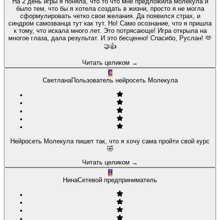
На 2 день игры я поняла, что то что мне предложила молекула и
было тем, что бы я хотела создать в жизни, просто я не могла
сформулировать четко свои желания. Да появился страх, и
синдром самозванца тут как тут. Но! Само осознание, что я пришла
к тому, что искала много лет. Это потрясающе! Игра открыла на
многое глаза, дала результат. И это бесценно! Спасибо, Руслан! 🫶
🤝👍
Читать целиком
→
С
Светлана
Пользователь нейросеть Молекула
Нейросеть Молекула пишет так, что я хочу сама пройти свой курс
🤣
Читать целиком
→
Н
Нина
Сетевой предприниматель