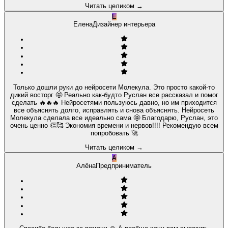
Читать целиком
→
Е
Елена
Дизайнер интерьера
Только дошли руки до нейросети Молекула. Это просто какой-то
дикий восторг 🤩 Реально как-будто Руслан все рассказал и помог
сделать 🔥🔥🔥 Нейросетями пользуюсь давно, но им приходится
все объяснять долго, исправлять и снова объяснять. Нейросеть
Молекула сделала все идеально сама 🤩 Благодарю, Руслан, это
очень ценно 👏🥰 Экономия времени и нервов!!!! Рекомендую всем
попробовать 🚀
Читать целиком
→
А
Алёна
Предприниматель