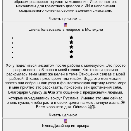
образом расширяет горизонты мышления. И включает его
механизмы для грамотного диалога с ИИ и наполнения
создаваемого контента своими важными смыслами.
Читать целиком
→
Е
Елена
Пользователь нейросеть Молекула
Хочу поделиться инсайтом после работы с молекулой. Это просто
разрыв всех шаблонов в моей голове. Как тонко и красиво
раскрылась тема моих же целей в теме Отношения связав с моей
работой. В какое яркое время мы живём. Ведь это мои мысли,
просто они собраны как узор в фантастическую картину моего мира
и мне приятно это рассказать, присвоить эти достижения себе.
Благодарю Судьбу 🙏❤️за это общение с прекрасными людьми,
которые объединились вокруг Руслана. Именно это мне сейчас
очень нужно, чтобы расти в своих целях на мою личную жизнь.🤩
Всем хорошего дня. Обняла.🤗🥰
Читать целиком
→
Е
Елена
Дизайнер интерьера