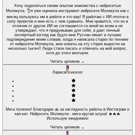
Хочу поделиться своим опытом знакомства с нейросетью
Молекула. 👌я уже оценила инструмент нейросети Молекула как с
месяц пользуюсь им в работе и это вау! Я работаю с ИИ плотно в
силу проектов и мне есть с чем сравнить. Мне нравится, что он в
отличии от других ИИ не соглашается со мной во всем и не
утверждает, что я придумываю для себя, а дает личный
экспертный взгляд как будто мне Руслан пишет и лучшее
подтверждение моим словам, когда я написала сториз по технике
от нейросети Молекула, мои охваты на эту сториз выросли на
несколько тысяч!! Люди стали писать и отвечать на мой вопрос,
хотя до этого молчали.
Читать целиком
→
Л
Лариса
Психолог
Мега полезно! Благодарю 🙏 за наглядность работы в Инстаграм и
кап-кат. Нейросеть Молекула - мега крутая штука! 🔥🔥🔥
Использую ежедневно
Читать целиком
→
Т