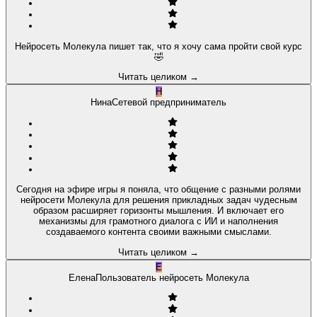
Нейросеть Молекула пишет так, что я хочу сама пройти свой курс
🤣
Читать целиком
→
Н
Нина
Сетевой предприниматель
Сегодня на эфире игры я поняла, что общение с разными ролями
нейросети Молекула для решения прикладных задач чудесным
образом расширяет горизонты мышления. И включает его
механизмы для грамотного диалога с ИИ и наполнения
создаваемого контента своими важными смыслами.
Читать целиком
→
Е
Елена
Пользователь нейросеть Молекула