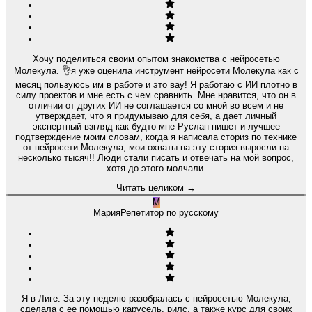
Хочу поделиться своим опытом знакомства с нейросетью
Молекула. 👌я уже оценила инструмент нейросети Молекула как с
месяц пользуюсь им в работе и это вау! Я работаю с ИИ плотно в
силу проектов и мне есть с чем сравнить. Мне нравится, что он в
отличии от других ИИ не соглашается со мной во всем и не
утверждает, что я придумываю для себя, а дает личный
экспертный взгляд как будто мне Руслан пишет и лучшее
подтверждение моим словам, когда я написала сториз по технике
от нейросети Молекула, мои охваты на эту сториз выросли на
несколько тысяч!! Люди стали писать и отвечать на мой вопрос,
хотя до этого молчали.
Читать целиком
→
М
Мария
Репетитор по русскому
Я в Лиге. За эту неделю разобралась с нейросетью Молекула,
сделала с ее помощью карусель, рилс, а также курс для своих