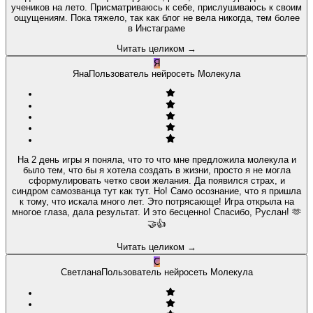
учеников на лето. Присматриваюсь к себе, прислушиваюсь к своим
ощущениям. Пока тяжело, так как блог не вела никогда, тем более
в Инстаграме
Читать целиком
→
Я
Яна
Пользователь нейросеть Молекула
На 2 день игры я поняла, что то что мне предложила молекула и
было тем, что бы я хотела создать в жизни, просто я не могла
сформулировать четко свои желания. Да появился страх, и
синдром самозванца тут как тут. Но! Само осознание, что я пришла
к тому, что искала много лет. Это потрясающе! Игра открыла на
многое глаза, дала результат. И это бесценно! Спасибо, Руслан! 🫶
🤝👍
Читать целиком
→
С
Светлана
Пользователь нейросеть Молекула