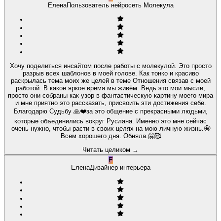
Елена
Пользователь нейросеть Молекула
Хочу поделиться инсайтом после работы с молекулой. Это просто
разрыв всех шаблонов в моей голове. Как тонко и красиво
раскрылась тема моих же целей в теме Отношения связав с моей
работой. В какое яркое время мы живём. Ведь это мои мысли,
просто они собраны как узор в фантастическую картину моего мира
и мне приятно это рассказать, присвоить эти достижения себе.
Благодарю Судьбу 🙏❤️за это общение с прекрасными людьми,
которые объединились вокруг Руслана. Именно это мне сейчас
очень нужно, чтобы расти в своих целях на мою личную жизнь.🤩
Всем хорошего дня. Обняла.🤗🥰
Читать целиком
→
Е
Елена
Дизайнер интерьера