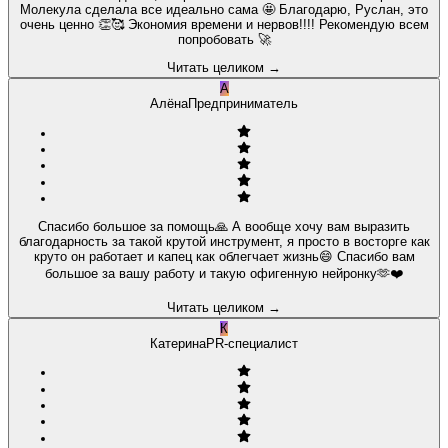
Молекула сделала все идеально сама 🤩 Благодарю, Руслан, это
очень ценно 👏🥰 Экономия времени и нервов!!!! Рекомендую всем
попробовать 🚀
Читать целиком
→
А
Алёна
Предприниматель
Спасибо большое за помощь🙏 А вообще хочу вам выразить
благодарность за такой крутой инструмент, я просто в восторге как
круто он работает и капец как облегчает жизнь😄 Спасибо вам
большое за вашу работу и такую офигенную нейронку🫶❤️
Читать целиком
→
К
Катерина
PR-специалист