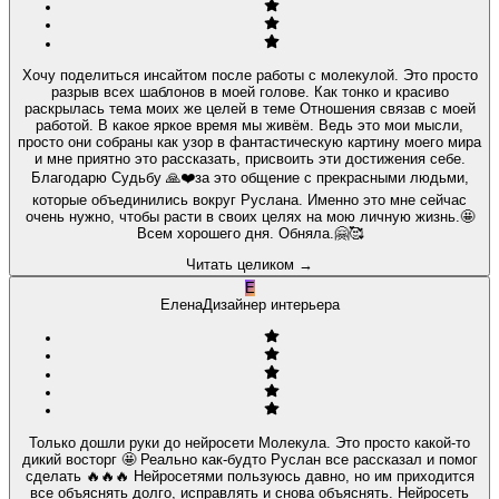
Хочу поделиться инсайтом после работы с молекулой. Это просто
разрыв всех шаблонов в моей голове. Как тонко и красиво
раскрылась тема моих же целей в теме Отношения связав с моей
работой. В какое яркое время мы живём. Ведь это мои мысли,
просто они собраны как узор в фантастическую картину моего мира
и мне приятно это рассказать, присвоить эти достижения себе.
Благодарю Судьбу 🙏❤️за это общение с прекрасными людьми,
которые объединились вокруг Руслана. Именно это мне сейчас
очень нужно, чтобы расти в своих целях на мою личную жизнь.🤩
Всем хорошего дня. Обняла.🤗🥰
Читать целиком
→
Е
Елена
Дизайнер интерьера
Только дошли руки до нейросети Молекула. Это просто какой-то
дикий восторг 🤩 Реально как-будто Руслан все рассказал и помог
сделать 🔥🔥🔥 Нейросетями пользуюсь давно, но им приходится
все объяснять долго, исправлять и снова объяснять. Нейросеть