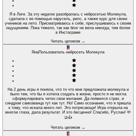
Я в Лиге. За эту неделю разобралась с нейросетью Молекула,
сделала с ее помощью карусель, рилс, а также курс для своих
учеников на лето. Присматриваюсь к себе, прислушиваюсь к своим
ощущениям. Пока тяжело, так как блог не вела никогда, тем более
в Инстаграме
Читать целиком
→
Я
Яна
Пользователь нейросеть Молекула
На 2 день игры я поняла, что то что мне предложила молекула и
было тем, что бы я хотела создать в жизни, просто я не могла
сформулировать четко свои желания. Да появился страх, и
синдром самозванца тут как тут. Но! Само осознание, что я пришла
к тому, что искала много лет. Это потрясающе! Игра открыла на
многое глаза, дала результат. И это бесценно! Спасибо, Руслан! 🫶
🤝👍
Читать целиком
→
С