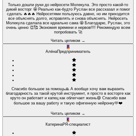
Только дошли руки до нейросети Молекула. Это просто какой-то
дикий восторг 🤩 Реально как-будто Руслан все рассказал и помог
сделать 🔥🔥🔥 Нейросетями пользуюсь давно, но им приходится
все объяснять долго, исправлять и снова объяснять. Нейросеть
Молекула сделала все идеально сама 🤩 Благодарю, Руслан, это
очень ценно 👏🥰 Экономия времени и нервов!!!! Рекомендую всем
попробовать 🚀
Читать целиком
→
А
Алёна
Предприниматель
Спасибо большое за помощь🙏 А вообще хочу вам выразить
благодарность за такой крутой инструмент, я просто в восторге как
круто он работает и капец как облегчает жизнь😄 Спасибо вам
большое за вашу работу и такую офигенную нейронку🫶❤️
Читать целиком
→
К
Катерина
PR-специалист