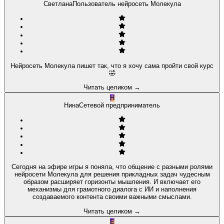
Светлана
Пользователь нейросеть Молекула
Нейросеть Молекула пишет так, что я хочу сама пройти свой курс
🤣
Читать целиком
→
Н
Нина
Сетевой предприниматель
Сегодня на эфире игры я поняла, что общение с разными ролями
нейросети Молекула для решения прикладных задач чудесным
образом расширяет горизонты мышления. И включает его
механизмы для грамотного диалога с ИИ и наполнения
создаваемого контента своими важными смыслами.
Читать целиком
→
Е