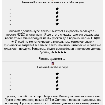
Татьяна
Пользователь нейросеть Молекула
Инсайт/ сделать курс легко и быстро! Нейросеть Молекула -
просто ЧУДО инструмент! Я до этого с маркетологом создавала
бесплатный мини-продукт из 3-х уроков для воронки целый ГОД!!!
🔥 И ещё не монетизировала моральные, материальные и
физические затраты! А сейчас легко, понятно, интересно и полезно
сложился продукт. Надеюсь, будет востребован и принесет доход.
Руслан, 🔥🔥🔥🔥🔥
Читать целиком
→
П
Полина
Travel-эксперт
Руслан, спасибо за эфир. Нейросеть Молекула реально классная.
Я уже отменила подписки в GPT и Gamma, перешла полностью на
молекулу. Про карусели что-то забыла, давно из не выкладывала.