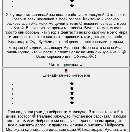
Хочу поделиться инсайтом после работы с молекулой. Это просто
разрыв всех шаблонов в моей голове. Как тонко и красиво
раскрылась тема моих же целей в теме Отношения связав с моей
работой. В какое яркое время мы живём. Ведь это мои мысли,
просто они собраны как узор в фантастическую картину моего мира
и мне приятно это рассказать, присвоить эти достижения себе.
Благодарю Судьбу 🙏❤️за это общение с прекрасными людьми,
которые объединились вокруг Руслана. Именно это мне сейчас
очень нужно, чтобы расти в своих целях на мою личную жизнь.🤩
Всем хорошего дня. Обняла.🤗🥰
Читать целиком
→
Е
Елена
Дизайнер интерьера
Только дошли руки до нейросети Молекула. Это просто какой-то
дикий восторг 🤩 Реально как-будто Руслан все рассказал и помог
сделать 🔥🔥🔥 Нейросетями пользуюсь давно, но им приходится
все объяснять долго, исправлять и снова объяснять. Нейросеть
Молекула сделала все идеально сама 🤩 Благодарю, Руслан, это