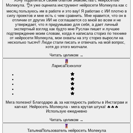
Хочу поделиться своим опытом знакомства с нейросетью
Молекула. 👌я уже оценила инструмент нейросети Молекула как с
месяц пользуюсь им в работе и это вау! Я работаю с ИИ плотно в
силу проектов и мне есть с чем сравнить. Мне нравится, что он в
отличии от других ИИ не соглашается со мной во всем и не
утверждает, что я придумываю для себя, а дает личный
экспертный взгляд как будто мне Руслан пишет и лучшее
подтверждение моим словам, когда я написала сториз по технике
от нейросети Молекула, мои охваты на эту сториз выросли на
несколько тысяч!! Люди стали писать и отвечать на мой вопрос,
хотя до этого молчали.
Читать целиком
→
Л
Лариса
Психолог
Мега полезно! Благодарю 🙏 за наглядность работы в Инстаграм и
кап-кат. Нейросеть Молекула - мега крутая штука! 🔥🔥🔥
Использую ежедневно
Читать целиком
→
Т
Татьяна
Пользователь нейросеть Молекула