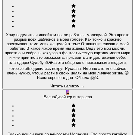
Хочу поделиться инсайтом после работы с молекулой. Это просто
разрыв всех шаблонов в моей голове. Как тонко и красиво
раскрылась тема моих же целей в теме Отношения связав с моей
работой. В какое яркое время мы живём. Ведь это мои мысли,
просто они собраны как узор в фантастическую картину моего мира
и мне приятно это рассказать, присвоить эти достижения себе.
Благодарю Судьбу 🙏❤️за это общение с прекрасными людьми,
которые объединились вокруг Руслана. Именно это мне сейчас
очень нужно, чтобы расти в своих целях на мою личную жизнь.🤩
Всем хорошего дня. Обняла.🤗🥰
Читать целиком
→
Е
Елена
Дизайнер интерьера
Только дошли руки до нейросети Молекула. Это просто какой-то