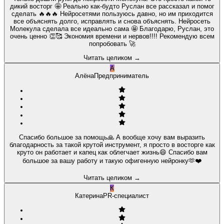
дикий восторг 🤩 Реально как-будто Руслан все рассказал и помог
сделать 🔥🔥🔥 Нейросетями пользуюсь давно, но им приходится
все объяснять долго, исправлять и снова объяснять. Нейросеть
Молекула сделала все идеально сама 🤩 Благодарю, Руслан, это
очень ценно 👏🥰 Экономия времени и нервов!!!! Рекомендую всем
попробовать 🚀
Читать целиком
→
А
Алёна
Предприниматель
Спасибо большое за помощь🙏 А вообще хочу вам выразить
благодарность за такой крутой инструмент, я просто в восторге как
круто он работает и капец как облегчает жизнь😄 Спасибо вам
большое за вашу работу и такую офигенную нейронку🫶❤️
Читать целиком
→
К
Катерина
PR-специалист