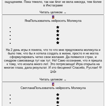
ощущениям. Пока тяжело, так как блог не вела никогда, тем более
в Инстаграме
Читать целиком
→
Я
Яна
Пользователь нейросеть Молекула
На 2 день игры я поняла, что то что мне предложила молекула и
было тем, что бы я хотела создать в жизни, просто я не могла
сформулировать четко свои желания. Да появился страх, и
синдром самозванца тут как тут. Но! Само осознание, что я пришла
к тому, что искала много лет. Это потрясающе! Игра открыла на
многое глаза, дала результат. И это бесценно! Спасибо, Руслан! 🫶
🤝👍
Читать целиком
→
С
Светлана
Пользователь нейросеть Молекула