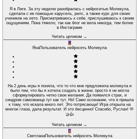
Я в Лиге. За эту неделю разобралась с нейросетью Молекула,
сделала с ее помощью карусель, рилс, а также курс для своих
учеников на лето. Присматриваюсь к себе, прислушиваюсь к своим
ощущениям. Пока тяжело, так как блог не вела никогда, тем более
в Инстаграме
Читать целиком
→
Я
Яна
Пользователь нейросеть Молекула
На 2 день игры я поняла, что то что мне предложила молекула и
было тем, что бы я хотела создать в жизни, просто я не могла
сформулировать четко свои желания. Да появился страх, и
синдром самозванца тут как тут. Но! Само осознание, что я пришла
к тому, что искала много лет. Это потрясающе! Игра открыла на
многое глаза, дала результат. И это бесценно! Спасибо, Руслан! 🫶
🤝👍
Читать целиком
→
С
Светлана
Пользователь нейросеть Молекула