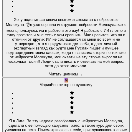
Хочу поделиться своим опытом знакомства с нейросетью
Молекула. 👌я уже оценила инструмент нейросети Молекула как с
месяц пользуюсь им в работе и это вау! Я работаю с ИИ плотно в
силу проектов и мне есть с чем сравнить. Мне нравится, что он в
отличии от других ИИ не соглашается со мной во всем и не
утверждает, что я придумываю для себя, а дает личный
экспертный взгляд как будто мне Руслан пишет и лучшее
подтверждение моим словам, когда я написала сториз по технике
от нейросети Молекула, мои охваты на эту сториз выросли на
несколько тысяч!! Люди стали писать и отвечать на мой вопрос,
хотя до этого молчали.
Читать целиком
→
М
Мария
Репетитор по русскому
Я в Лиге. За эту неделю разобралась с нейросетью Молекула,
сделала с ее помощью карусель, рилс, а также курс для своих
учеников на лето. Присматриваюсь к себе, прислушиваюсь к своим