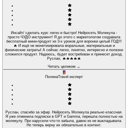
Инсайт/ сделать курс легко и быстро! Нейросеть Молекула -
просто ЧУДО инструмент! Я до этого с маркетологом создавала
бесплатный мини-продукт из 3-х уроков для воронки целый ГОД!!!
🔥 И ещё не монетизировала моральные, материальные и
физические затраты! А сейчас легко, понятно, интересно и полезно
сложился продукт. Надеюсь, будет востребован и принесет доход.
Руслан, 🔥🔥🔥🔥🔥
Читать целиком
→
П
Полина
Travel-эксперт
Руслан, спасибо за эфир. Нейросеть Молекула реально классная.
Я уже отменила подписки в GPT и Gamma, перешла полностью на
молекулу. Про карусели что-то забыла, давно из не выкладывала.
Но теперь верну их обязательно в контент.