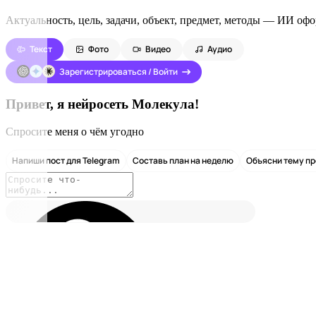
Актуальность, цель, задачи, объект, предмет, методы — ИИ оф
Текст
Фото
Видео
Аудио
Зарегистрироваться / Войти
Привет, я нейросеть Молекула!
Спросите меня о чём угодно
Напиши пост для Telegram
Составь план на неделю
Объясни тему п
Выберите модель