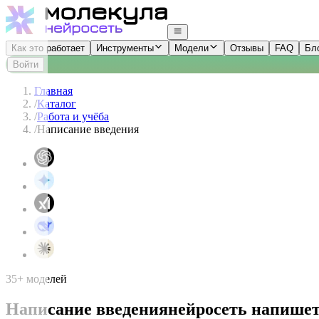
Как это работает
Инструменты
Модели
Отзывы
FAQ
Бл
Войти
Главная
/
Каталог
/
Работа и учёба
/
Написание введения
35+ моделей
Написание введения
нейросеть напишет