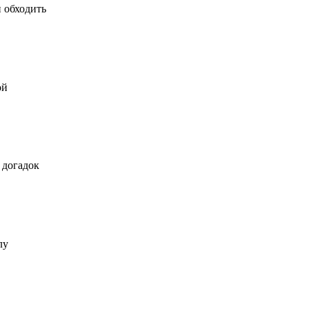
и обходить
ой
 догадок
лу